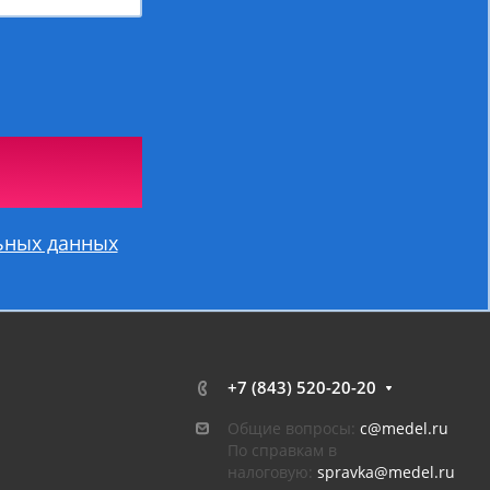
ьных данных
+7 (843) 520-20-20
Общие вопросы:
c@medel.ru
По справкам в
налоговую:
spravka
@medel.ru