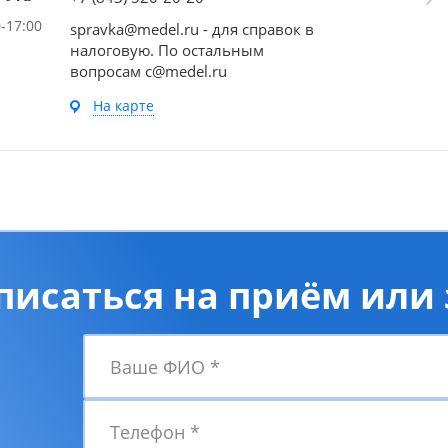
0-17:00
spravka@medel.ru - для справок в
налоговую. По остальным
вопросам c@medel.ru
На карте
писаться на приём или 
Ваше ФИО
*
Телефон
*