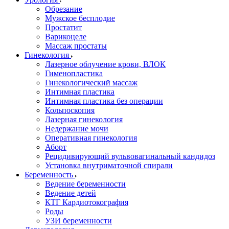
Обрезание
Мужское бесплодие
Простатит
Варикоцеле
Массаж простаты
Гинекология
Лазерное облучение крови, ВЛОК
Гименопластика
Гинекологический массаж
Интимная пластика
Интимная пластика без операции
Кольпоскопия
Лазерная гинекология
Недержание мочи
Оперативная гинекология
Аборт
Рецидивирующий вульвовагинальный кандидоз
Установка внутриматочной спирали
Беременность
Ведение беременности
Ведение детей
КТГ Кардиотокография
Роды
УЗИ беременности