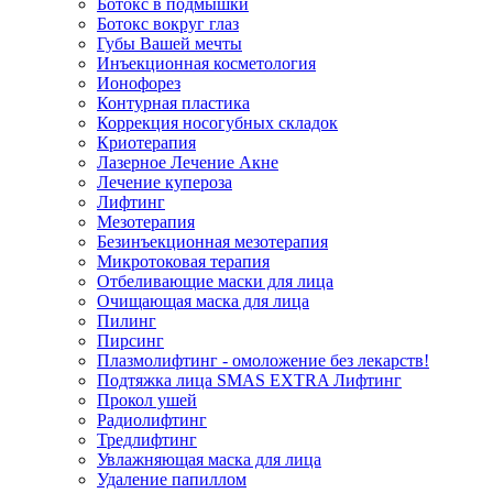
Ботокс в подмышки
Ботокс вокруг глаз
Губы Вашей мечты
Инъекционная косметология
Ионофорез
Контурная пластика
Коррекция носогубных складок
Криотерапия
Лазерное Лечение Акне
Лечение купероза
Лифтинг
Мезотерапия
Безинъекционная мезотерапия
Микротоковая терапия
Отбеливающие маски для лица
Очищающая маска для лица
Пилинг
Пирсинг
Плазмолифтинг - омоложение без лекарств!
Подтяжка лица SMAS EXTRA Лифтинг
Прокол ушей
Радиолифтинг
Тредлифтинг
Увлажняющая маска для лица
Удаление папиллом