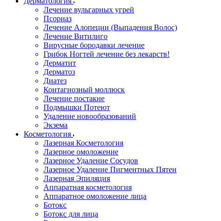
Дерматология
Лечение вульгарных угрей
Псориаз
Лечение Алопеции (Выпадения Волос)
Лечение Витилиго
Вирусные бородавки лечение
Грибок Ногтей лечение без лекарств!
Дерматит
Дерматоз
Диатез
Контагиозный моллюск
Лечение постакне
Подмышки Потеют
Удаление новообразований
Экзема
Косметология
Лазерная Косметология
Лазерное омоложение
Лазерное Удаление Сосудов
Лазерное Удаление Пигментных Пятен
Лазерная Эпиляция
Аппаратная косметология
Аппаратное омоложение лица
Ботокс
Ботокс для лица