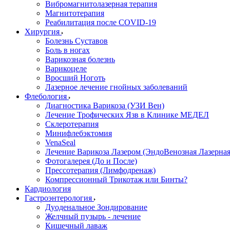
Вибромагнитолазерная терапия
Магнитотерапия
Реабилитация после COVID-19
Хирургия
Болезнь Суставов
Боль в ногах
Варикозная болезнь
Варикоцеле
Вросший Ноготь
Лазерное лечение гнойных заболеваний
Флебология
Диагностика Варикоза (УЗИ Вен)
Лечение Трофических Язв в Клинике МЕДЕЛ
Склеротерапия
Минифлебэктомия
VenaSeal
Лечение Варикоза Лазером (ЭндоВенозная Лазерная
Фотогалерея (До и После)
Прессотерапия (Лимфодренаж)
Компрессионный Трикотаж или Бинты?
Кардиология
Гастроэнтерология
Дуоденальное Зондирование
Желчный пузырь - лечение
Кишечный лаваж