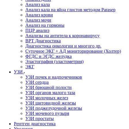
Анализ кала
Анализ кала на яйца глистов методом Parasep
Анализ крови
Анализ мочи
Анализ на гормоны
ПЦР анализ
Анализы на антитела к коронавирусу
ВРТ Диагностика
Диагностика онкологии и многого др.
Суточное ЭКГ + АД мониторирование (Холтер)
ФГДС и ЭГДС желудка
Эластография (эластометрия)
ЭКГ
УЗИ
УЗИ почек и надпочечников
УЗИ сердца
УЗИ брюшной полости
УЗИ органов малого таза
УЗИ молочных желез
УЗИ щитовидной железы
УЗИ поджелудочной железы
УЗИ мочевого пузыря
УЗИ простаты
Рентген диагностика
Урология