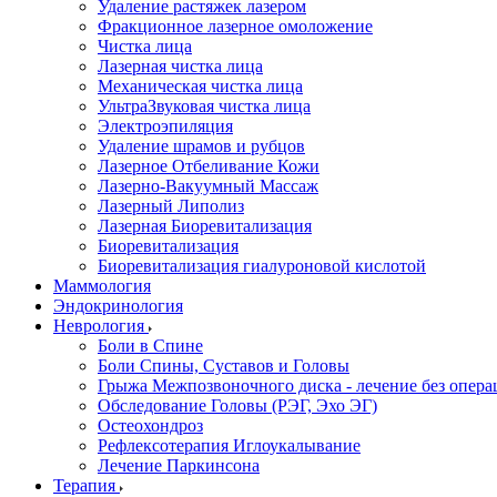
Удаление растяжек лазером
Фракционное лазерное омоложение
Чистка лица
Лазерная чистка лица
Механическая чистка лица
УльтраЗвуковая чистка лица
Электроэпиляция
Удаление шрамов и рубцов
Лазерное Отбеливание Кожи
Лазерно-Вакуумный Массаж
Лазерный Липолиз
Лазерная Биоревитализация
Биоревитализация
Биоревитализация гиалуроновой кислотой
Маммология
Эндокринология
Неврология
Боли в Cпине
Боли Спины, Суставов и Головы
Грыжа Межпозвоночного диска - лечение без опер
Обследование Головы (РЭГ, Эхо ЭГ)
Остеохондроз
Рефлексотерапия Иглоукалывание
Лечение Паркинсона
Терапия