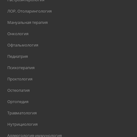
ЛОР, Отоларингология
Мануальная терапия
Онкология
Офтальмология
Педиатрия
Психотерапия
Проктология
Остеопатия
Ортопедия
Травматология
Нутрициология
Аллергология-иммунология