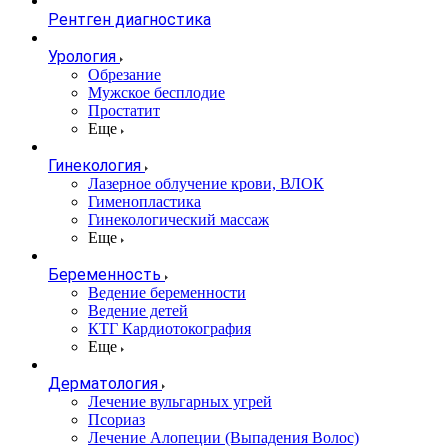
Рентген диагностика
Урология
Обрезание
Мужское бесплодие
Простатит
Еще
Гинекология
Лазерное облучение крови, ВЛОК
Гименопластика
Гинекологический массаж
Еще
Беременность
Ведение беременности
Ведение детей
КТГ Кардиотокография
Еще
Дерматология
Лечение вульгарных угрей
Псориаз
Лечение Алопеции (Выпадения Волос)