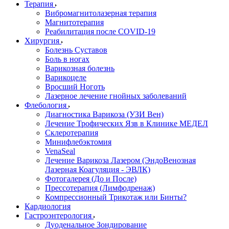
Терапия
Вибромагнитолазерная терапия
Магнитотерапия
Реабилитация после COVID-19
Хирургия
Болезнь Суставов
Боль в ногах
Варикозная болезнь
Варикоцеле
Вросший Ноготь
Лазерное лечение гнойных заболеваний
Флебология
Диагностика Варикоза (УЗИ Вен)
Лечение Трофических Язв в Клинике МЕДЕЛ
Склеротерапия
Минифлебэктомия
VenaSeal
Лечение Варикоза Лазером (ЭндоВенозная
Лазерная Коагуляция - ЭВЛК)
Фотогалерея (До и После)
Прессотерапия (Лимфодренаж)
Компрессионный Трикотаж или Бинты?
Кардиология
Гастроэнтерология
Дуоденальное Зондирование