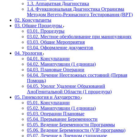
1.3. Аппаратная Диагностика
1.4. Функциональная Диагностика Огранизма
Методом Вегето-Резонасного Тестирования (ВРТ)
02. Консультанты
03. Общие Процедуры
03.01. Процедуры
03.02. Местное обезболивание при манипуляциях
03.03. Общие Мероприятия
03.04. Оформление документов
04. Урология
04.01. Консультации
04.02. Манипуляции (1 единица)
04.03. Плановые Операции
04.04. Лечение Неотложных состояний (Первая
Помощь)
04.05. Уролог Удаление Образований
АноГенитальной Области (1 процедура)
05. Гинекология и Акушерство
05.01. Консультации
05.02. Манипуляции (1 единица)
05.03. Операции Плановые
05.04. Прерывание Беременности
05.05. Ведение Беременности Программы
05.06. Ведение Беременности (VIP-программа)
05.07. Лечение в Дневном стационаре