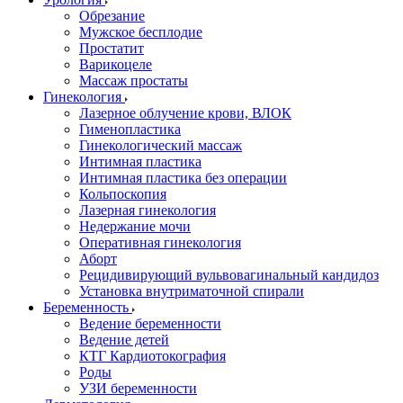
Обрезание
Мужское бесплодие
Простатит
Варикоцеле
Массаж простаты
Гинекология
Лазерное облучение крови, ВЛОК
Гименопластика
Гинекологический массаж
Интимная пластика
Интимная пластика без операции
Кольпоскопия
Лазерная гинекология
Недержание мочи
Оперативная гинекология
Аборт
Рецидивирующий вульвовагинальный кандидоз
Установка внутриматочной спирали
Беременность
Ведение беременности
Ведение детей
КТГ Кардиотокография
Роды
УЗИ беременности