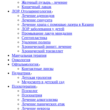
Желчный пузырь - лечение
Кишечный лаваж
ЛОР, Отоларингология
Лечение аденоидов
Лечение синусита
Лечение храпа с помощью лазера в Казани
ЛОР заболевания у детей
Промывание лакун миндалин
Септопластика
Удаление полипа
Хронический ринит: лечение
Хронический тонзиллит
Мануальная терапия
Онкология
Офтальмология
Контактные линзы
Педиатрия
Детская урология
Медосмотр в детский сад
Психотерапия
Психолог
Психиатрия
Лечение алкоголизма
Лечение панических атак
Лечение невроза