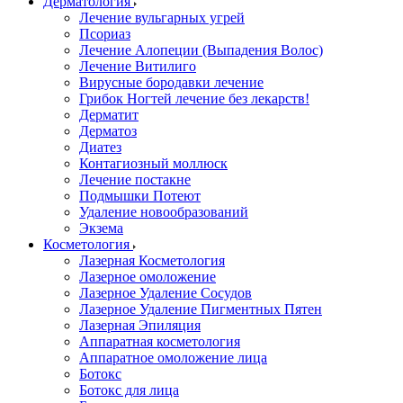
Дерматология
Лечение вульгарных угрей
Псориаз
Лечение Алопеции (Выпадения Волос)
Лечение Витилиго
Вирусные бородавки лечение
Грибок Ногтей лечение без лекарств!
Дерматит
Дерматоз
Диатез
Контагиозный моллюск
Лечение постакне
Подмышки Потеют
Удаление новообразований
Экзема
Косметология
Лазерная Косметология
Лазерное омоложение
Лазерное Удаление Сосудов
Лазерное Удаление Пигментных Пятен
Лазерная Эпиляция
Аппаратная косметология
Аппаратное омоложение лица
Ботокс
Ботокс для лица