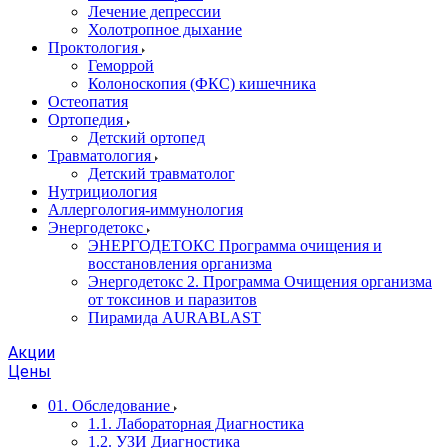
Лечение депрессии
Холотропное дыхание
Проктология
Геморрой
Колоноскопия (ФКС) кишечника
Остеопатия
Ортопедия
Детский ортопед
Травматология
Детский травматолог
Нутрициология
Аллергология-иммунология
Энергодетокс
ЭНЕРГОДЕТОКС Программа очищения и
восстановления организма
Энергодетокс 2. Программа Очищения организма
от токсинов и паразитов
Пирамида AURABLAST
Акции
Цены
01. Обследование
1.1. Лабораторная Диагностика
1.2. УЗИ Диагностика