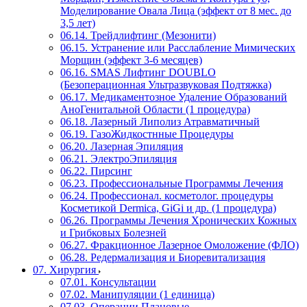
Моделирование Овала Лица (эффект от 8 мес. до
3,5 лет)
06.14. Трейдлифтинг (Мезонити)
06.15. Устранение или Расслабление Мимических
Морщин (эффект 3-6 месяцев)
06.16. SMAS Лифтинг DOUBLO
(Безоперационная Ультразвуковая Подтяжка)
06.17. Медикаментозное Удаление Образований
АноГенитальной Области (1 процедура)
06.18. Лазерный Липолиз Атравматичный
06.19. ГазоЖидкостнные Процедуры
06.20. Лазерная Эпиляция
06.21. ЭлектроЭпиляция
06.22. Пирсинг
06.23. Профессиональные Программы Лечения
06.24. Профессионал. косметолог. процедуры
Косметикой Dermica, GiGi и др. (1 процедура)
06.26. Программы Лечения Хронических Кожных
и Грибковых Болезней
06.27. Фракционное Лазерное Омоложение (ФЛО)
06.28. Редермализация и Биоревитализация
07. Хирургия
07.01. Консультации
07.02. Манипуляции (1 единица)
07.03. Операции Плановые