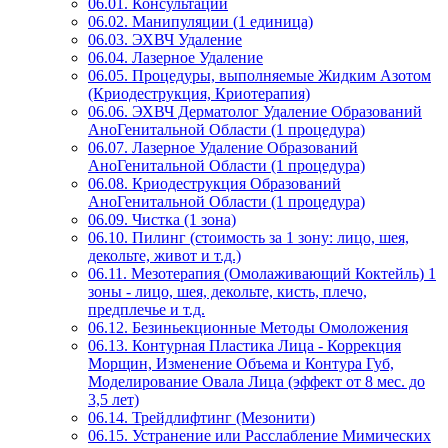
06.01. Консультации
06.02. Манипуляции (1 единица)
06.03. ЭХВЧ Удаление
06.04. Лазерное Удаление
06.05. Процедуры, выполняемые Жидким Азотом
(Криодеструкция, Криотерапия)
06.06. ЭХВЧ Дерматолог Удаление Образований
АноГенитальной Области (1 процедура)
06.07. Лазерное Удаление Образований
АноГенитальной Области (1 процедура)
06.08. Криодеструкция Образований
АноГенитальной Области (1 процедура)
06.09. Чистка (1 зона)
06.10. Пилинг (стоимость за 1 зону: лицо, шея,
декольте, живот и т.д.)
06.11. Мезотерапия (Омолаживающий Коктейль) 1
зоны - лицо, шея, декольте, кисть, плечо,
предплечье и т.д.
06.12. Безиньекционные Методы Омоложения
06.13. Контурная Пластика Лица - Коррекция
Морщин, Изменение Объема и Контура Губ,
Моделирование Овала Лица (эффект от 8 мес. до
3,5 лет)
06.14. Трейдлифтинг (Мезонити)
06.15. Устранение или Расслабление Мимических