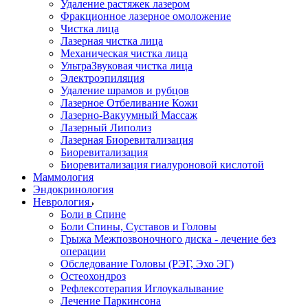
Удаление растяжек лазером
Фракционное лазерное омоложение
Чистка лица
Лазерная чистка лица
Механическая чистка лица
УльтраЗвуковая чистка лица
Электроэпиляция
Удаление шрамов и рубцов
Лазерное Отбеливание Кожи
Лазерно-Вакуумный Массаж
Лазерный Липолиз
Лазерная Биоревитализация
Биоревитализация
Биоревитализация гиалуроновой кислотой
Маммология
Эндокринология
Неврология
Боли в Cпине
Боли Спины, Суставов и Головы
Грыжа Межпозвоночного диска - лечение без
операции
Обследование Головы (РЭГ, Эхо ЭГ)
Остеохондроз
Рефлексотерапия Иглоукалывание
Лечение Паркинсона