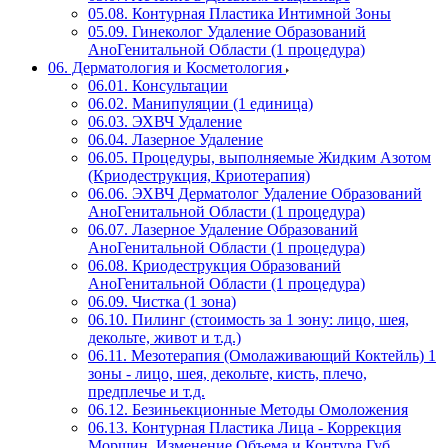
05.08. Контурная Пластика Интимной Зоны
05.09. Гинеколог Удаление Образований
АноГенитальной Области (1 процедура)
06. Дерматология и Косметология
06.01. Консультации
06.02. Манипуляции (1 единица)
06.03. ЭХВЧ Удаление
06.04. Лазерное Удаление
06.05. Процедуры, выполняемые Жидким Азотом
(Криодеструкция, Криотерапия)
06.06. ЭХВЧ Дерматолог Удаление Образований
АноГенитальной Области (1 процедура)
06.07. Лазерное Удаление Образований
АноГенитальной Области (1 процедура)
06.08. Криодеструкция Образований
АноГенитальной Области (1 процедура)
06.09. Чистка (1 зона)
06.10. Пилинг (стоимость за 1 зону: лицо, шея,
декольте, живот и т.д.)
06.11. Мезотерапия (Омолаживающий Коктейль) 1
зоны - лицо, шея, декольте, кисть, плечо,
предплечье и т.д.
06.12. Безиньекционные Методы Омоложения
06.13. Контурная Пластика Лица - Коррекция
Морщин, Изменение Объема и Контура Губ,