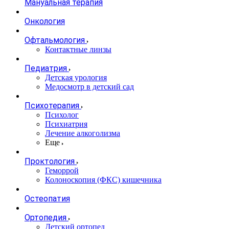
Мануальная терапия
Онкология
Офтальмология
Контактные линзы
Педиатрия
Детская урология
Медосмотр в детский сад
Психотерапия
Психолог
Психиатрия
Лечение алкоголизма
Еще
Проктология
Геморрой
Колоноскопия (ФКС) кишечника
Остеопатия
Ортопедия
Детский ортопед