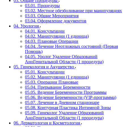
03. Общие Процедуры
03.01. Процедуры
03.02. Местное обезболивание при манипуляциях
03.03. Общие Мероприятия
03.04. Оформление документов
04. Урология
04.01. Консультации
04.02. Манипуляции (1 единица)
04.03. Плановые Операции
04.04. Лечение Неотложных состояний (Первая
Помощь)
04.05. Уролог Удаление Образований
АноГенитальной Области (1 процедура)
05. Гинекология и Акушерство
05.01. Консультации
05.02. Манипуляции (1 единица)
05.03. Операции Плановые
05.04. Прерывание Беременности
05.05. Ведение Беременности Программы
05.06. Ведение Беременности (VIP-программа)
05.07. Лечение в Дневном стационаре
05.08. Контурная Пластика Интимной Зоны
05.09. Гинеколог Удаление Образований
АноГенитальной Области (1 процедура)
06. Дерматология и Косметология