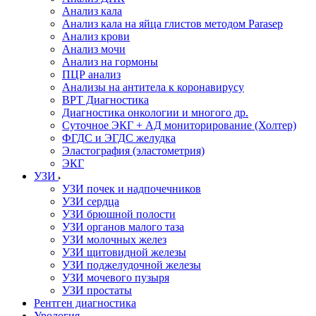
Анализ кала
Анализ кала на яйца глистов методом Parasep
Анализ крови
Анализ мочи
Анализ на гормоны
ПЦР анализ
Анализы на антитела к коронавирусу
ВРТ Диагностика
Диагностика онкологии и многого др.
Суточное ЭКГ + АД мониторирование (Холтер)
ФГДС и ЭГДС желудка
Эластография (эластометрия)
ЭКГ
УЗИ
УЗИ почек и надпочечников
УЗИ сердца
УЗИ брюшной полости
УЗИ органов малого таза
УЗИ молочных желез
УЗИ щитовидной железы
УЗИ поджелудочной железы
УЗИ мочевого пузыря
УЗИ простаты
Рентген диагностика
Урология