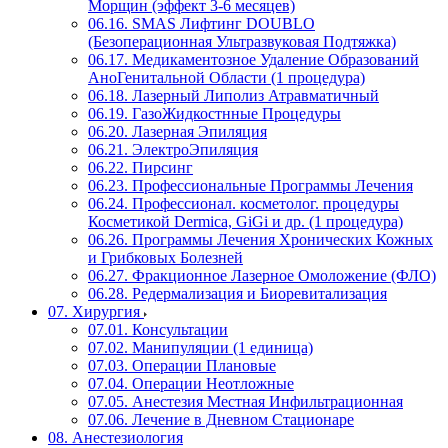
Морщин (эффект 3-6 месяцев)
06.16. SMAS Лифтинг DOUBLO
(Безоперационная Ультразвуковая Подтяжка)
06.17. Медикаментозное Удаление Образований
АноГенитальной Области (1 процедура)
06.18. Лазерный Липолиз Атравматичный
06.19. ГазоЖидкостнные Процедуры
06.20. Лазерная Эпиляция
06.21. ЭлектроЭпиляция
06.22. Пирсинг
06.23. Профессиональные Программы Лечения
06.24. Профессионал. косметолог. процедуры
Косметикой Dermica, GiGi и др. (1 процедура)
06.26. Программы Лечения Хронических Кожных
и Грибковых Болезней
06.27. Фракционное Лазерное Омоложение (ФЛО)
06.28. Редермализация и Биоревитализация
07. Хирургия
07.01. Консультации
07.02. Манипуляции (1 единица)
07.03. Операции Плановые
07.04. Операции Неотложные
07.05. Анестезия Местная Инфильтрационная
07.06. Лечение в Дневном Стационаре
08. Анестезиология