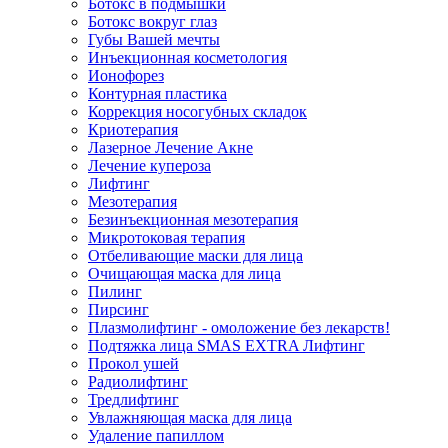
Ботокс в подмышки
Ботокс вокруг глаз
Губы Вашей мечты
Инъекционная косметология
Ионофорез
Контурная пластика
Коррекция носогубных складок
Криотерапия
Лазерное Лечение Акне
Лечение купероза
Лифтинг
Мезотерапия
Безинъекционная мезотерапия
Микротоковая терапия
Отбеливающие маски для лица
Очищающая маска для лица
Пилинг
Пирсинг
Плазмолифтинг - омоложение без лекарств!
Подтяжка лица SMAS EXTRA Лифтинг
Прокол ушей
Радиолифтинг
Тредлифтинг
Увлажняющая маска для лица
Удаление папиллом