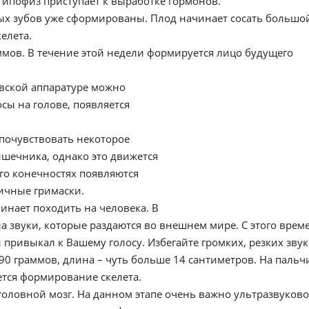
Гипофиз приступает к выработке гормонов.
ых зубов уже сформированы. Плод начинает сосать большо
келета.
аммов. В течение этой недели формируется лицо будущего
вской аппаратуре можно
осы на голове, появляется
почувствовать некоторое
ишечника, однако это движется
го конечностях появляются
личные гримаски.
инает походить на человека. В
на звуки, которые раздаются во внешнем мире. С этого врем
привыкал к Вашему голосу. Избегайте громких, резких зву
190 граммов, длина – чуть больше 14 сантиметров. На пальч
ется формирование скелета.
оловной мозг. На данном этапе очень важно ультразвуково