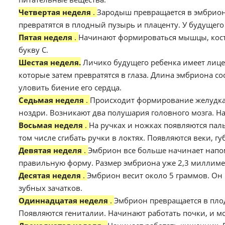
Четвертая неделя
.
Зародыш превращается в эмбрион
превратятся в плодный пузырь и плаценту. У будущего
Пятая неделя
.
Начинают формироваться мышцы, кости
букву С.
Шестая неделя.
Личико будущего ребенка имеет лице
которые затем превратятся в глаза. Длина эмбриона с
уловить биение его сердца.
Седьмая неделя
.
Происходит формирование желудка
ноздри. Возникают два полушария головного мозга. Н
Восьмая неделя
.
На ручках и ножках появляются пал
том числе сгибать ручки в локтях. Появляются веки, 
Девятая неделя
.
Эмбрион все больше начинает напом
правильную форму. Размер эмбриона уже 2,3 миллиме
Десятая неделя
.
Эмбрион весит около 5 граммов. Он
зубных зачатков.
Одиннадцатая неделя
.
Эмбрион превращается в плод
Появляются гениталии. Начинают работать почки, и м