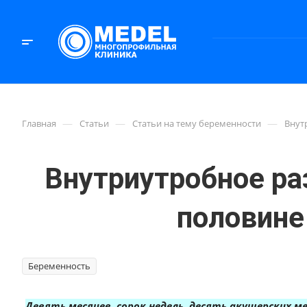
—
—
—
Главная
Статьи
Статьи на тему беременности
Внут
Внутриутробное ра
половине
Беременность
Девять месяцев, сорок недель, десять акушерских м