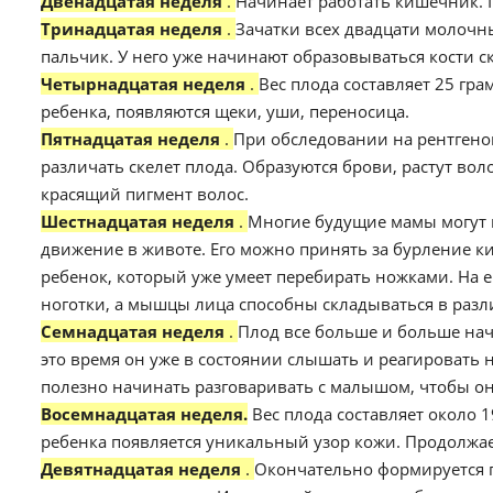
Двенадцатая неделя
.
Начинает работать кишечник. 
Тринадцатая неделя
.
Зачатки всех двадцати молочн
пальчик. У него уже начинают образовываться кости с
Четырнадцатая неделя
.
Вес плода составляет 25 гр
ребенка, появляются щеки, уши, переносица.
Пятнадцатая неделя
.
При обследовании на рентгено
различать скелет плода. Образуются брови, растут вол
красящий пигмент волос.
Шестнадцатая неделя
.
Многие будущие мамы могут 
движение в животе. Его можно принять за бурление к
ребенок, который уже умеет перебирать ножками. На е
ноготки, а мышцы лица способны складываться в раз
Семнадцатая неделя
.
Плод все больше и больше нач
это время он уже в состоянии слышать и реагировать 
полезно начинать разговаривать с малышом, чтобы он 
Восемнадцатая неделя.
Вес плода составляет около 
ребенка появляется уникальный узор кожи. Продолжа
Девятнадцатая неделя
.
Окончательно формируется г