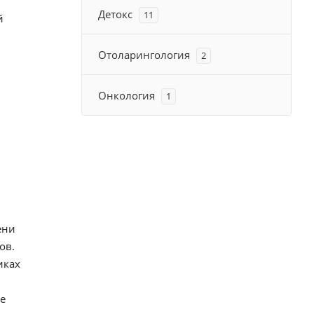
Детокс
11
й
Отоларингология
2
Онкология
1
ени
ков.
иках
е