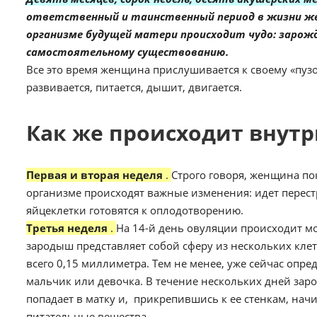
ответственный и таинственный период в жизни женщ
организме будущей матери происходит чудо: зарожд
самостоятельному существованию.
Все это время женщина прислушивается к своему «пузож
развивается, питается, дышит, двигается.
Как же происходит внут
Первая и вторая неделя
.
Строго говоря, женщина по
организме происходят важные изменения: идет перес
яйцеклетки готовятся к оплодотворению.
Третья неделя
.
На 14-й день овуляции происходит мо
зародыш представляет собой сферу из нескольких клет
всего 0,15 миллиметра. Тем не менее, уже сейчас опред
мальчик или девочка. В течение нескольких дней зар
попадает в матку и, прикрепившись к ее стенкам, нач
питательные вещества.