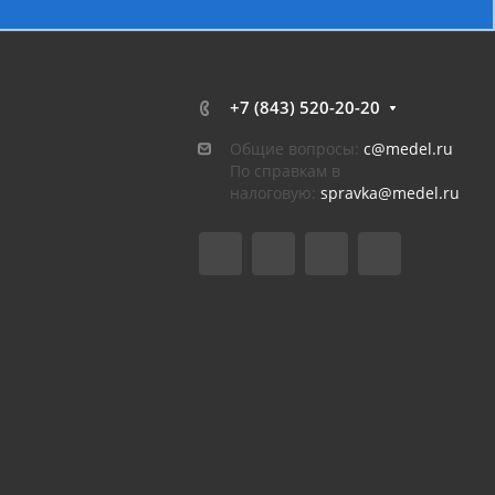
+7 (843) 520-20-20
Общие вопросы:
c@medel.ru
По справкам в
налоговую:
spravka
@medel.ru