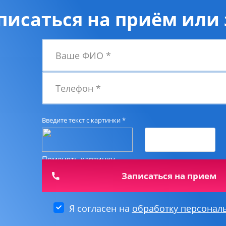
писаться на приём или 
Ваше ФИО
*
Телефон
*
Введите текст с картинки
*
Поменять картинку
Я согласен на
обработку персонал