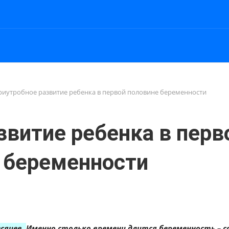
риутробное развитие ребенка в первой половине беременности
звитие ребенка в перв
 беременности
есяцев.
Именно столько времени длится беременность – 