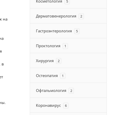
Косметология
5
Дерматовенерология
2
ж на
Гастроэнтерология
5
на
Проктология
1
я
Хирургия
2
 в
Остеопатия
1
ет
Офтальмология
2
ны.
Коронавирус
6