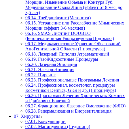
Морщин, Изменение Объема и Контура Губ,
Моделирование Овала Лица (эффект от 8 мес. до
3,5 лет)
06.14. Трейдлифтинг (Мезонити)
06.15. Устранение или Расслабление Мимических
Морщин (эффект 3-6 месяцев)
06.16. SMAS Лифтинг DOUBLO
(Безоперационная Ультразвуковая Подтяжка)
06.17. Медикаментозное Удаление Образований
АноГенитальной Области (1 процедура)
06.18. Лазерный Липолиз Атравматичный
06.19. ГазоЖидкостнные Процедуры
06.20. Лазерная Эпиляция
06.21. ЭлектроЭпиляция
06.22. Пирсинг
06.23. Профессиональные Программы Лечения
06.24. Профессионал. косметолог. процедуры
Косметикой Dermica, GiGi и др. (1 процедура)
06.26. Программы Лечения Хронических Кожных
и Грибковых Болезней
06.27. Фракционное Лазерное Омоложение (ФЛО)
06.28. Редермализация и Биоревитализация
07. Хирургия
07.01. Консультации
07.02. Манипуляции (1 единица)