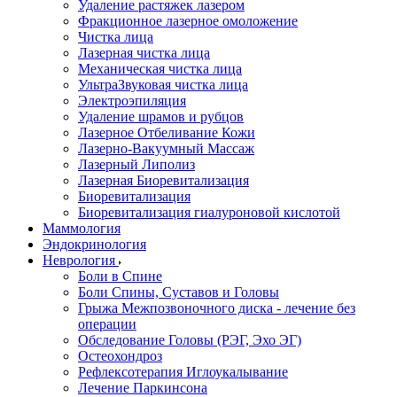
Удаление растяжек лазером
Фракционное лазерное омоложение
Чистка лица
Лазерная чистка лица
Механическая чистка лица
УльтраЗвуковая чистка лица
Электроэпиляция
Удаление шрамов и рубцов
Лазерное Отбеливание Кожи
Лазерно-Вакуумный Массаж
Лазерный Липолиз
Лазерная Биоревитализация
Биоревитализация
Биоревитализация гиалуроновой кислотой
Маммология
Эндокринология
Неврология
Боли в Cпине
Боли Спины, Суставов и Головы
Грыжа Межпозвоночного диска - лечение без
операции
Обследование Головы (РЭГ, Эхо ЭГ)
Остеохондроз
Рефлексотерапия Иглоукалывание
Лечение Паркинсона