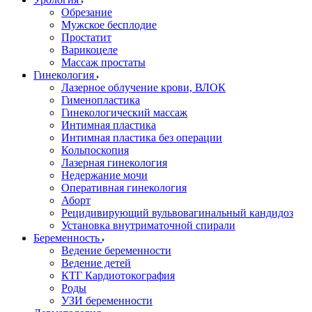
Обрезание
Мужское бесплодие
Простатит
Варикоцеле
Массаж простаты
Гинекология
Лазерное облучение крови, ВЛОК
Гименопластика
Гинекологический массаж
Интимная пластика
Интимная пластика без операции
Кольпоскопия
Лазерная гинекология
Недержание мочи
Оперативная гинекология
Аборт
Рецидивирующий вульвовагинальный кандидоз
Установка внутриматочной спирали
Беременность
Ведение беременности
Ведение детей
КТГ Кардиотокография
Роды
УЗИ беременности