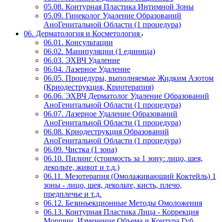
05.08. Контурная Пластика Интимной Зоны
05.09. Гинеколог Удаление Образований
АноГенитальной Области (1 процедура)
06. Дерматология и Косметология
06.01. Консультации
06.02. Манипуляции (1 единица)
06.03. ЭХВЧ Удаление
06.04. Лазерное Удаление
06.05. Процедуры, выполняемые Жидким Азотом
(Криодеструкция, Криотерапия)
06.06. ЭХВЧ Дерматолог Удаление Образований
АноГенитальной Области (1 процедура)
06.07. Лазерное Удаление Образований
АноГенитальной Области (1 процедура)
06.08. Криодеструкция Образований
АноГенитальной Области (1 процедура)
06.09. Чистка (1 зона)
06.10. Пилинг (стоимость за 1 зону: лицо, шея,
декольте, живот и т.д.)
06.11. Мезотерапия (Омолаживающий Коктейль) 1
зоны - лицо, шея, декольте, кисть, плечо,
предплечье и т.д.
06.12. Безиньекционные Методы Омоложения
06.13. Контурная Пластика Лица - Коррекция
Морщин, Изменение Объема и Контура Губ,