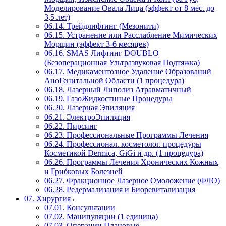
Моделирование Овала Лица (эффект от 8 мес. до
3,5 лет)
06.14. Трейдлифтинг (Мезонити)
06.15. Устранение или Расслабление Мимических
Морщин (эффект 3-6 месяцев)
06.16. SMAS Лифтинг DOUBLO
(Безоперационная Ультразвуковая Подтяжка)
06.17. Медикаментозное Удаление Образований
АноГенитальной Области (1 процедура)
06.18. Лазерный Липолиз Атравматичный
06.19. ГазоЖидкостнные Процедуры
06.20. Лазерная Эпиляция
06.21. ЭлектроЭпиляция
06.22. Пирсинг
06.23. Профессиональные Программы Лечения
06.24. Профессионал. косметолог. процедуры
Косметикой Dermica, GiGi и др. (1 процедура)
06.26. Программы Лечения Хронических Кожных
и Грибковых Болезней
06.27. Фракционное Лазерное Омоложение (ФЛО)
06.28. Редермализация и Биоревитализация
07. Хирургия
07.01. Консультации
07.02. Манипуляции (1 единица)
07.03. Операции Плановые