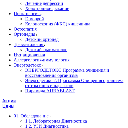
Лечение депрессии
Холотропное дыхание
Проктология
Геморрой
Колоноскопия (ФКС) кишечника
Остеопатия
Ортопедия
Детский ортопед
Травматология
Детский травматолог
Нутрициология
Аллергология-иммунология
Энергодетокс
ЭНЕРГОДЕТОКС Программа очищения и
восстановления организма
Энергодетокс 2. Программа Очищения организма
от токсинов и паразитов
Пирамида AURABLAST
Акции
Цены
01. Обследование
1.1. Лабораторная Диагностика
1.2. УЗИ Диагностика