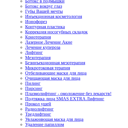
Ботокс в подмышки
Ботокс вокруг глаз
Губы Вашей мечты
Инъекционная косметология
Ионофорез
Контурная пластика
Коррекция носогубных складок
Криотерапия
Лазерное Лечение Акне
Лечение купероза
Лифтинг
Мезотерапия
Безинъекционная мезотерапия
Микротоковая терапия
Отбеливающие маски для лица
Очищающая маска для лица
Пилинг
Пирсинг
Плазмолифтинг - омоложение без лекарств!
Подтяжка лица SMAS EXTRA Лифтинг
Прокол ушей
Радиолифтинг
Тредлифтинг
Увлажняющая маска для лица
Удаление папиллом