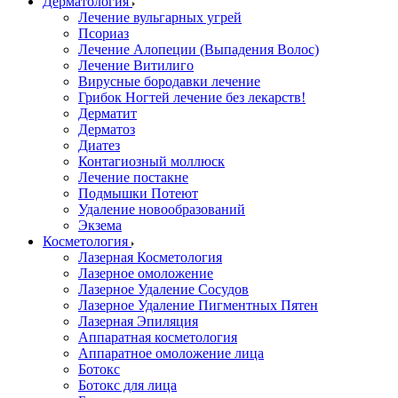
Дерматология
Лечение вульгарных угрей
Псориаз
Лечение Алопеции (Выпадения Волос)
Лечение Витилиго
Вирусные бородавки лечение
Грибок Ногтей лечение без лекарств!
Дерматит
Дерматоз
Диатез
Контагиозный моллюск
Лечение постакне
Подмышки Потеют
Удаление новообразований
Экзема
Косметология
Лазерная Косметология
Лазерное омоложение
Лазерное Удаление Сосудов
Лазерное Удаление Пигментных Пятен
Лазерная Эпиляция
Аппаратная косметология
Аппаратное омоложение лица
Ботокс
Ботокс для лица