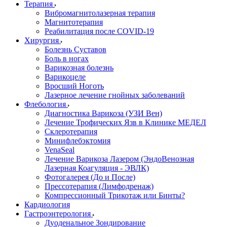
Терапия
Вибромагнитолазерная терапия
Магнитотерапия
Реабилитация после COVID-19
Хирургия
Болезнь Суставов
Боль в ногах
Варикозная болезнь
Варикоцеле
Вросший Ноготь
Лазерное лечение гнойных заболеваний
Флебология
Диагностика Варикоза (УЗИ Вен)
Лечение Трофических Язв в Клинике МЕДЕЛ
Склеротерапия
Минифлебэктомия
VenaSeal
Лечение Варикоза Лазером (ЭндоВенозная
Лазерная Коагуляция - ЭВЛК)
Фотогалерея (До и После)
Прессотерапия (Лимфодренаж)
Компрессионный Трикотаж или Бинты?
Кардиология
Гастроэнтерология
Дуоденальное Зондирование