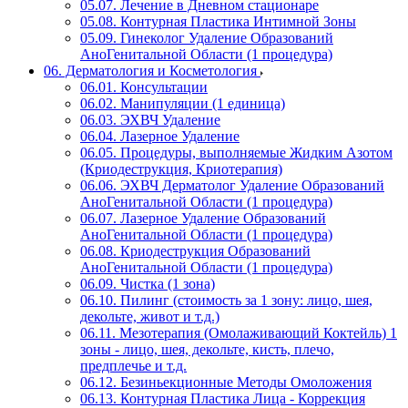
05.07. Лечение в Дневном стационаре
05.08. Контурная Пластика Интимной Зоны
05.09. Гинеколог Удаление Образований
АноГенитальной Области (1 процедура)
06. Дерматология и Косметология
06.01. Консультации
06.02. Манипуляции (1 единица)
06.03. ЭХВЧ Удаление
06.04. Лазерное Удаление
06.05. Процедуры, выполняемые Жидким Азотом
(Криодеструкция, Криотерапия)
06.06. ЭХВЧ Дерматолог Удаление Образований
АноГенитальной Области (1 процедура)
06.07. Лазерное Удаление Образований
АноГенитальной Области (1 процедура)
06.08. Криодеструкция Образований
АноГенитальной Области (1 процедура)
06.09. Чистка (1 зона)
06.10. Пилинг (стоимость за 1 зону: лицо, шея,
декольте, живот и т.д.)
06.11. Мезотерапия (Омолаживающий Коктейль) 1
зоны - лицо, шея, декольте, кисть, плечо,
предплечье и т.д.
06.12. Безиньекционные Методы Омоложения
06.13. Контурная Пластика Лица - Коррекция