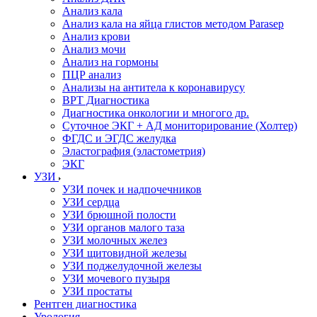
Анализ кала
Анализ кала на яйца глистов методом Parasep
Анализ крови
Анализ мочи
Анализ на гормоны
ПЦР анализ
Анализы на антитела к коронавирусу
ВРТ Диагностика
Диагностика онкологии и многого др.
Суточное ЭКГ + АД мониторирование (Холтер)
ФГДС и ЭГДС желудка
Эластография (эластометрия)
ЭКГ
УЗИ
УЗИ почек и надпочечников
УЗИ сердца
УЗИ брюшной полости
УЗИ органов малого таза
УЗИ молочных желез
УЗИ щитовидной железы
УЗИ поджелудочной железы
УЗИ мочевого пузыря
УЗИ простаты
Рентген диагностика
Урология