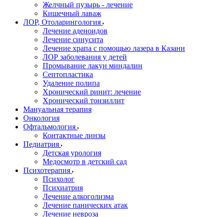
Желчный пузырь - лечение
Кишечный лаваж
ЛОР, Отоларингология
Лечение аденоидов
Лечение синусита
Лечение храпа с помощью лазера в Казани
ЛОР заболевания у детей
Промывание лакун миндалин
Септопластика
Удаление полипа
Хронический ринит: лечение
Хронический тонзиллит
Мануальная терапия
Онкология
Офтальмология
Контактные линзы
Педиатрия
Детская урология
Медосмотр в детский сад
Психотерапия
Психолог
Психиатрия
Лечение алкоголизма
Лечение панических атак
Лечение невроза