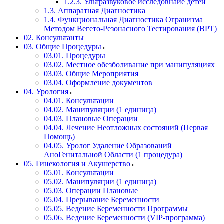
1.2.3. Ультразвуковое исследовнаие детей
1.3. Аппаратная Диагностика
1.4. Функциональная Диагностика Огранизма
Методом Вегето-Резонасного Тестирования (ВРТ)
02. Консультанты
03. Общие Процедуры
03.01. Процедуры
03.02. Местное обезболивание при манипуляциях
03.03. Общие Мероприятия
03.04. Оформление документов
04. Урология
04.01. Консультации
04.02. Манипуляции (1 единица)
04.03. Плановые Операции
04.04. Лечение Неотложных состояний (Первая
Помощь)
04.05. Уролог Удаление Образований
АноГенитальной Области (1 процедура)
05. Гинекология и Акушерство
05.01. Консультации
05.02. Манипуляции (1 единица)
05.03. Операции Плановые
05.04. Прерывание Беременности
05.05. Ведение Беременности Программы
05.06. Ведение Беременности (VIP-программа)