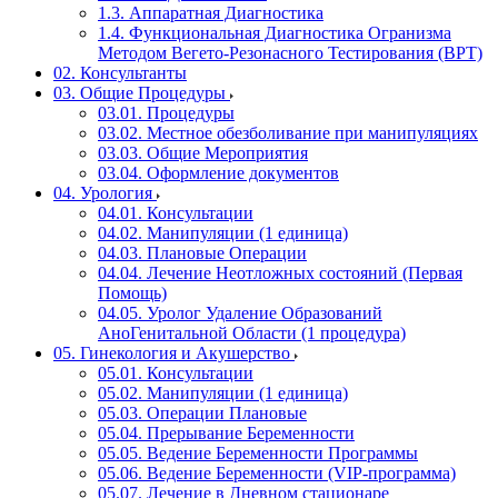
1.3. Аппаратная Диагностика
1.4. Функциональная Диагностика Огранизма
Методом Вегето-Резонасного Тестирования (ВРТ)
02. Консультанты
03. Общие Процедуры
03.01. Процедуры
03.02. Местное обезболивание при манипуляциях
03.03. Общие Мероприятия
03.04. Оформление документов
04. Урология
04.01. Консультации
04.02. Манипуляции (1 единица)
04.03. Плановые Операции
04.04. Лечение Неотложных состояний (Первая
Помощь)
04.05. Уролог Удаление Образований
АноГенитальной Области (1 процедура)
05. Гинекология и Акушерство
05.01. Консультации
05.02. Манипуляции (1 единица)
05.03. Операции Плановые
05.04. Прерывание Беременности
05.05. Ведение Беременности Программы
05.06. Ведение Беременности (VIP-программа)
05.07. Лечение в Дневном стационаре