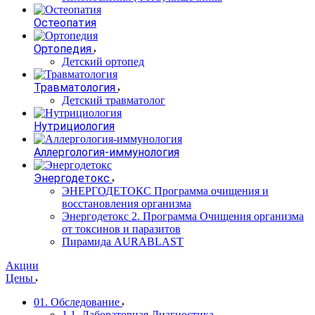
Остеопатия
Ортопедия
Детский ортопед
Травматология
Детский травматолог
Нутрициология
Аллергология-иммунология
Энергодетокс
ЭНЕРГОДЕТОКС Программа очищения и
восстановления организма
Энергодетокс 2. Программа Очищения организма
от токсинов и паразитов
Пирамида AURABLAST
Акции
Цены
01. Обследование
1.1. Лабораторная Диагностика