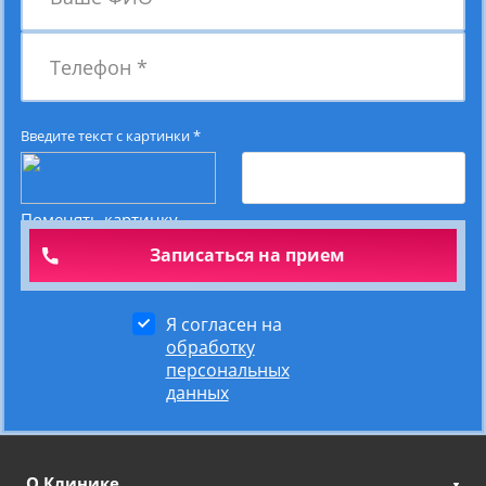
Телефон
*
Введите текст с картинки
*
Поменять картинку
Я согласен на
обработку
персональных
данных
О Клинике