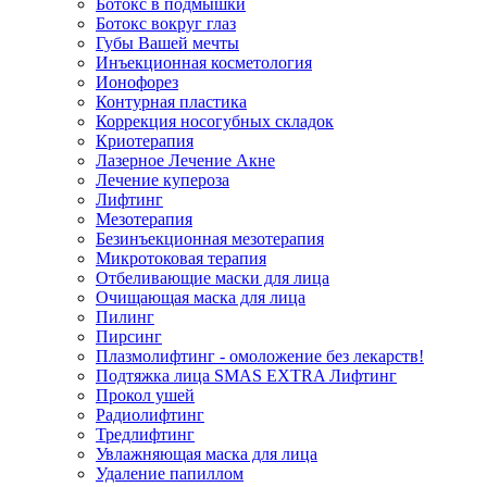
Ботокс в подмышки
Ботокс вокруг глаз
Губы Вашей мечты
Инъекционная косметология
Ионофорез
Контурная пластика
Коррекция носогубных складок
Криотерапия
Лазерное Лечение Акне
Лечение купероза
Лифтинг
Мезотерапия
Безинъекционная мезотерапия
Микротоковая терапия
Отбеливающие маски для лица
Очищающая маска для лица
Пилинг
Пирсинг
Плазмолифтинг - омоложение без лекарств!
Подтяжка лица SMAS EXTRA Лифтинг
Прокол ушей
Радиолифтинг
Тредлифтинг
Увлажняющая маска для лица
Удаление папиллом