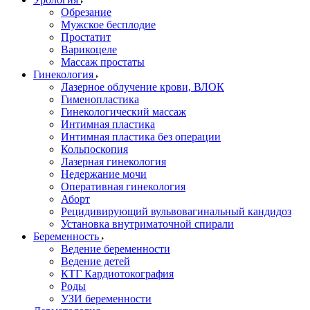
Обрезание
Мужское бесплодие
Простатит
Варикоцеле
Массаж простаты
Гинекология
Лазерное облучение крови, ВЛОК
Гименопластика
Гинекологический массаж
Интимная пластика
Интимная пластика без операции
Кольпоскопия
Лазерная гинекология
Недержание мочи
Оперативная гинекология
Аборт
Рецидивирующий вульвовагинальный кандидоз
Установка внутриматочной спирали
Беременность
Ведение беременности
Ведение детей
КТГ Кардиотокография
Роды
УЗИ беременности