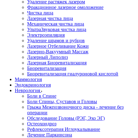
Удаление растяжек лазером
Фракционное лазерное омоложение
Чистка лица
Лазерная чистка лица
Механическая чистка лица
УльтраЗвуковая чистка лица
Электроэпиляция
Удаление шрамов и рубцов
Лазерное Отбеливание Кожи
Лазерно-Вакуумный Массаж
Лазерный Липолиз
Лазерная Биоревитализация
Биоревитализация
Биоревитализация гиалуроновой кислотой
Маммология
Эндокринология
Неврология
Боли в Cпине
Боли Спины, Суставов и Головы
Грыжа Межпозвоночного диска - лечение без
операции
Обследование Головы (РЭГ, Эхо ЭГ)
Остеохондроз
Рефлексотерапия Иглоукалывание
Лечение Паркинсона