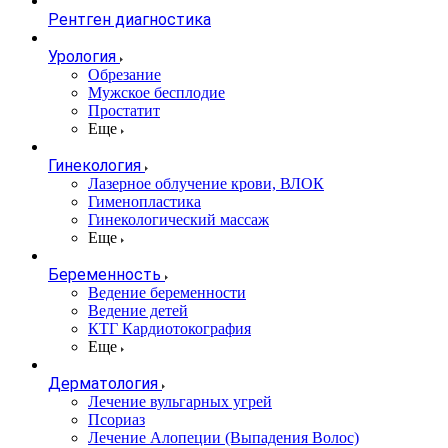
Рентген диагностика
Урология
Обрезание
Мужское бесплодие
Простатит
Еще
Гинекология
Лазерное облучение крови, ВЛОК
Гименопластика
Гинекологический массаж
Еще
Беременность
Ведение беременности
Ведение детей
КТГ Кардиотокография
Еще
Дерматология
Лечение вульгарных угрей
Псориаз
Лечение Алопеции (Выпадения Волос)