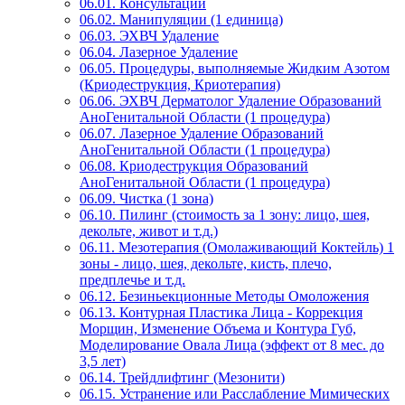
06.01. Консультации
06.02. Манипуляции (1 единица)
06.03. ЭХВЧ Удаление
06.04. Лазерное Удаление
06.05. Процедуры, выполняемые Жидким Азотом
(Криодеструкция, Криотерапия)
06.06. ЭХВЧ Дерматолог Удаление Образований
АноГенитальной Области (1 процедура)
06.07. Лазерное Удаление Образований
АноГенитальной Области (1 процедура)
06.08. Криодеструкция Образований
АноГенитальной Области (1 процедура)
06.09. Чистка (1 зона)
06.10. Пилинг (стоимость за 1 зону: лицо, шея,
декольте, живот и т.д.)
06.11. Мезотерапия (Омолаживающий Коктейль) 1
зоны - лицо, шея, декольте, кисть, плечо,
предплечье и т.д.
06.12. Безиньекционные Методы Омоложения
06.13. Контурная Пластика Лица - Коррекция
Морщин, Изменение Объема и Контура Губ,
Моделирование Овала Лица (эффект от 8 мес. до
3,5 лет)
06.14. Трейдлифтинг (Мезонити)
06.15. Устранение или Расслабление Мимических