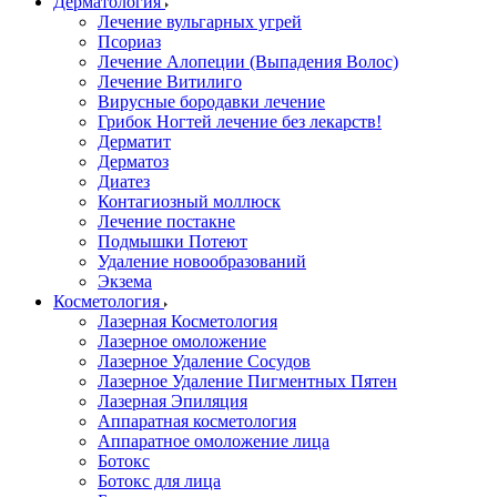
Дерматология
Лечение вульгарных угрей
Псориаз
Лечение Алопеции (Выпадения Волос)
Лечение Витилиго
Вирусные бородавки лечение
Грибок Ногтей лечение без лекарств!
Дерматит
Дерматоз
Диатез
Контагиозный моллюск
Лечение постакне
Подмышки Потеют
Удаление новообразований
Экзема
Косметология
Лазерная Косметология
Лазерное омоложение
Лазерное Удаление Сосудов
Лазерное Удаление Пигментных Пятен
Лазерная Эпиляция
Аппаратная косметология
Аппаратное омоложение лица
Ботокс
Ботокс для лица