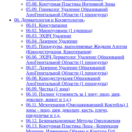
05.08. Контурная Пластика Интимной Зоны
05.09. Гинеколог Удаление Образований
АноГенитальной Области (1 процедура)
06. Дерматология и Косметология
06.01. Консультации
06.02. Манипуляции (1 единица)
06.03. ЭХВЧ Удаление
06.04. Лазерное Удаление
06.05. Процедуры, выполняемые Жидким Азотом
(Криодеструкция, Криотерапия)
06.06. ЭХВЧ Дерматолог Удаление Образований
АноГенитальной Области (1 процедура)
06.07. Лазерное Удаление Образований
АноГенитальной Области (1 процедура)
06.08. Криодеструкция Образований
АноГенитальной Области (1 процедура)
06.09. Чистка (1 зона)
06.10. Пилинг (стоимость за 1 зону: лицо, шея,
декольте, живот и т.д.)
06.11. Мезотерапия (Омолаживающий Коктейль) 1
зоны - лицо, шея, декольте, кисть, плечо,
предплечье и т.д.
06.12. Безиньекционные Методы Омоложения
06.13. Контурная Пластика Лица - Коррекция
Морщин, Изменение Объема и Контура Губ,