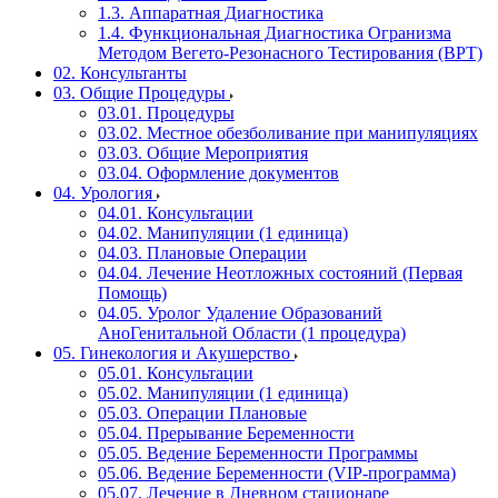
1.3. Аппаратная Диагностика
1.4. Функциональная Диагностика Огранизма
Методом Вегето-Резонасного Тестирования (ВРТ)
02. Консультанты
03. Общие Процедуры
03.01. Процедуры
03.02. Местное обезболивание при манипуляциях
03.03. Общие Мероприятия
03.04. Оформление документов
04. Урология
04.01. Консультации
04.02. Манипуляции (1 единица)
04.03. Плановые Операции
04.04. Лечение Неотложных состояний (Первая
Помощь)
04.05. Уролог Удаление Образований
АноГенитальной Области (1 процедура)
05. Гинекология и Акушерство
05.01. Консультации
05.02. Манипуляции (1 единица)
05.03. Операции Плановые
05.04. Прерывание Беременности
05.05. Ведение Беременности Программы
05.06. Ведение Беременности (VIP-программа)
05.07. Лечение в Дневном стационаре