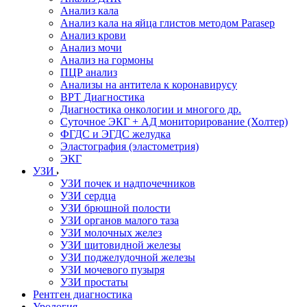
Анализ кала
Анализ кала на яйца глистов методом Parasep
Анализ крови
Анализ мочи
Анализ на гормоны
ПЦР анализ
Анализы на антитела к коронавирусу
ВРТ Диагностика
Диагностика онкологии и многого др.
Суточное ЭКГ + АД мониторирование (Холтер)
ФГДС и ЭГДС желудка
Эластография (эластометрия)
ЭКГ
УЗИ
УЗИ почек и надпочечников
УЗИ сердца
УЗИ брюшной полости
УЗИ органов малого таза
УЗИ молочных желез
УЗИ щитовидной железы
УЗИ поджелудочной железы
УЗИ мочевого пузыря
УЗИ простаты
Рентген диагностика
Урология