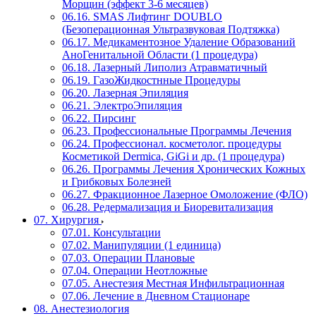
Морщин (эффект 3-6 месяцев)
06.16. SMAS Лифтинг DOUBLO
(Безоперационная Ультразвуковая Подтяжка)
06.17. Медикаментозное Удаление Образований
АноГенитальной Области (1 процедура)
06.18. Лазерный Липолиз Атравматичный
06.19. ГазоЖидкостнные Процедуры
06.20. Лазерная Эпиляция
06.21. ЭлектроЭпиляция
06.22. Пирсинг
06.23. Профессиональные Программы Лечения
06.24. Профессионал. косметолог. процедуры
Косметикой Dermica, GiGi и др. (1 процедура)
06.26. Программы Лечения Хронических Кожных
и Грибковых Болезней
06.27. Фракционное Лазерное Омоложение (ФЛО)
06.28. Редермализация и Биоревитализация
07. Хирургия
07.01. Консультации
07.02. Манипуляции (1 единица)
07.03. Операции Плановые
07.04. Операции Неотложные
07.05. Анестезия Местная Инфильтрационная
07.06. Лечение в Дневном Стационаре
08. Анестезиология