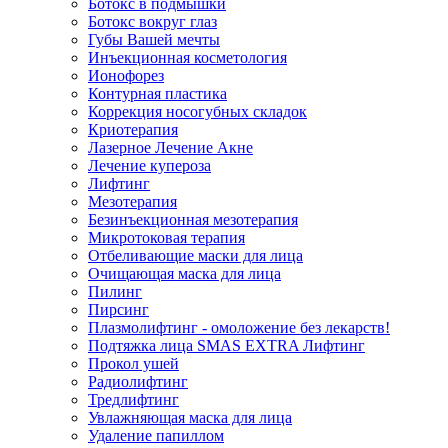
Ботокс в подмышки
Ботокс вокруг глаз
Губы Вашей мечты
Инъекционная косметология
Ионофорез
Контурная пластика
Коррекция носогубных складок
Криотерапия
Лазерное Лечение Акне
Лечение купероза
Лифтинг
Мезотерапия
Безинъекционная мезотерапия
Микротоковая терапия
Отбеливающие маски для лица
Очищающая маска для лица
Пилинг
Пирсинг
Плазмолифтинг - омоложение без лекарств!
Подтяжка лица SMAS EXTRA Лифтинг
Прокол ушей
Радиолифтинг
Тредлифтинг
Увлажняющая маска для лица
Удаление папиллом