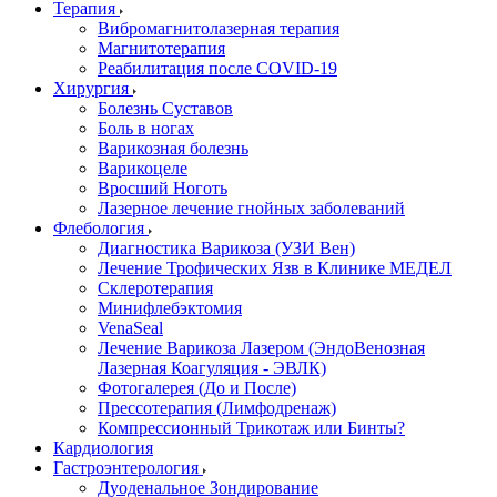
Терапия
Вибромагнитолазерная терапия
Магнитотерапия
Реабилитация после COVID-19
Хирургия
Болезнь Суставов
Боль в ногах
Варикозная болезнь
Варикоцеле
Вросший Ноготь
Лазерное лечение гнойных заболеваний
Флебология
Диагностика Варикоза (УЗИ Вен)
Лечение Трофических Язв в Клинике МЕДЕЛ
Склеротерапия
Минифлебэктомия
VenaSeal
Лечение Варикоза Лазером (ЭндоВенозная
Лазерная Коагуляция - ЭВЛК)
Фотогалерея (До и После)
Прессотерапия (Лимфодренаж)
Компрессионный Трикотаж или Бинты?
Кардиология
Гастроэнтерология
Дуоденальное Зондирование