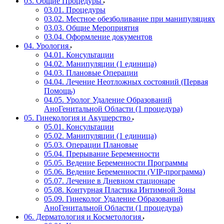
03. Общие Процедуры
03.01. Процедуры
03.02. Местное обезболивание при манипуляциях
03.03. Общие Мероприятия
03.04. Оформление документов
04. Урология
04.01. Консультации
04.02. Манипуляции (1 единица)
04.03. Плановые Операции
04.04. Лечение Неотложных состояний (Первая
Помощь)
04.05. Уролог Удаление Образований
АноГенитальной Области (1 процедура)
05. Гинекология и Акушерство
05.01. Консультации
05.02. Манипуляции (1 единица)
05.03. Операции Плановые
05.04. Прерывание Беременности
05.05. Ведение Беременности Программы
05.06. Ведение Беременности (VIP-программа)
05.07. Лечение в Дневном стационаре
05.08. Контурная Пластика Интимной Зоны
05.09. Гинеколог Удаление Образований
АноГенитальной Области (1 процедура)
06. Дерматология и Косметология