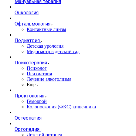
Мануальная терапия
Онкология
Офтальмология
Контактные линзы
Педиатрия
Детская урология
Медосмотр в детский сад
Психотерапия
Психолог
Психиатрия
Лечение алкоголизма
Еще
Проктология
Геморрой
Колоноскопия (ФКС) кишечника
Остеопатия
Ортопедия
Детский ортопед