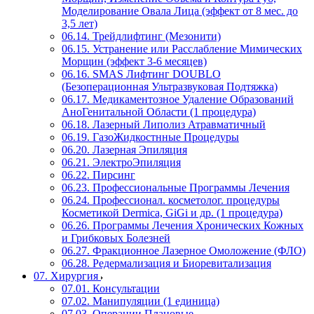
Моделирование Овала Лица (эффект от 8 мес. до
3,5 лет)
06.14. Трейдлифтинг (Мезонити)
06.15. Устранение или Расслабление Мимических
Морщин (эффект 3-6 месяцев)
06.16. SMAS Лифтинг DOUBLO
(Безоперационная Ультразвуковая Подтяжка)
06.17. Медикаментозное Удаление Образований
АноГенитальной Области (1 процедура)
06.18. Лазерный Липолиз Атравматичный
06.19. ГазоЖидкостнные Процедуры
06.20. Лазерная Эпиляция
06.21. ЭлектроЭпиляция
06.22. Пирсинг
06.23. Профессиональные Программы Лечения
06.24. Профессионал. косметолог. процедуры
Косметикой Dermica, GiGi и др. (1 процедура)
06.26. Программы Лечения Хронических Кожных
и Грибковых Болезней
06.27. Фракционное Лазерное Омоложение (ФЛО)
06.28. Редермализация и Биоревитализация
07. Хирургия
07.01. Консультации
07.02. Манипуляции (1 единица)
07.03. Операции Плановые