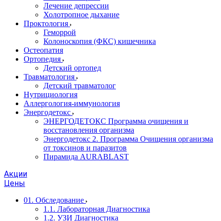
Лечение депрессии
Холотропное дыхание
Проктология
Геморрой
Колоноскопия (ФКС) кишечника
Остеопатия
Ортопедия
Детский ортопед
Травматология
Детский травматолог
Нутрициология
Аллергология-иммунология
Энергодетокс
ЭНЕРГОДЕТОКС Программа очищения и
восстановления организма
Энергодетокс 2. Программа Очищения организма
от токсинов и паразитов
Пирамида AURABLAST
Акции
Цены
01. Обследование
1.1. Лабораторная Диагностика
1.2. УЗИ Диагностика