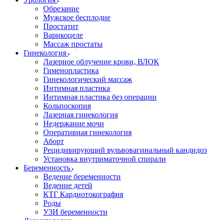
Обрезание
Мужское бесплодие
Простатит
Варикоцеле
Массаж простаты
Гинекология
Лазерное облучение крови, ВЛОК
Гименопластика
Гинекологический массаж
Интимная пластика
Интимная пластика без операции
Кольпоскопия
Лазерная гинекология
Недержание мочи
Оперативная гинекология
Аборт
Рецидивирующий вульвовагинальный кандидоз
Установка внутриматочной спирали
Беременность
Ведение беременности
Ведение детей
КТГ Кардиотокография
Роды
УЗИ беременности