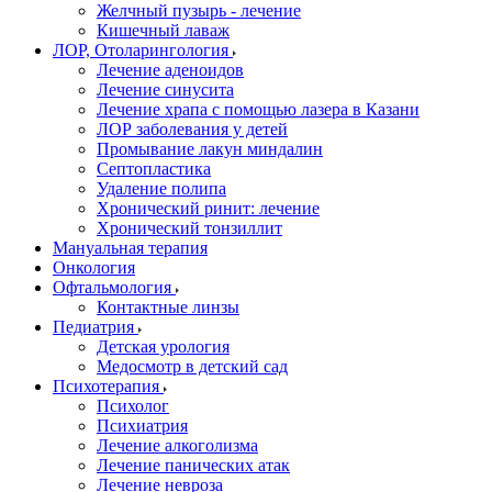
Желчный пузырь - лечение
Кишечный лаваж
ЛОР, Отоларингология
Лечение аденоидов
Лечение синусита
Лечение храпа с помощью лазера в Казани
ЛОР заболевания у детей
Промывание лакун миндалин
Септопластика
Удаление полипа
Хронический ринит: лечение
Хронический тонзиллит
Мануальная терапия
Онкология
Офтальмология
Контактные линзы
Педиатрия
Детская урология
Медосмотр в детский сад
Психотерапия
Психолог
Психиатрия
Лечение алкоголизма
Лечение панических атак
Лечение невроза