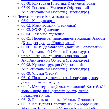
05.08. Контурная Пластика Интимной Зоны
05.09. Гинеколог Удаление Образований
АноГенитальной Области (1 процедура)
06. Дерматология и Косметология
06.01. Консультации
06.02. Манипуляции (1 единица)
06.03. ЭХВЧ Удаление
06.04. Лазерное Удаление
06.05. Процедуры, выполняемые Жидким Азотом
(Криодеструкция, Криотерапия)
06.06. ЭХВЧ Дерматолог Удаление Образований
АноГенитальной Области (1 процедура)
06.07. Лазерное Удаление Образований
АноГенитальной Области (1 процедура)
06.08. Криодеструкция Образований
АноГенитальной Области (1 процедура)
06.09. Чистка (1 зона)
06.10. Пилинг (стоимость за 1 зону: лицо, шея,
декольте, живот и т.д.)
06.11. Мезотерапия (Омолаживающий Коктейль) 1
зоны - лицо, шея, декольте, кисть, плечо,
предплечье и т.д.
06.12. Безиньекционные Методы Омоложения
06.13. Контурная Пластика Лица - Коррекция
Морщин, Изменение Объема и Контура Губ,