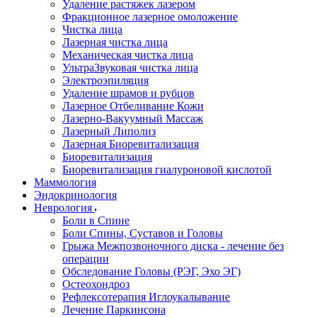
Удаление растяжек лазером
Фракционное лазерное омоложение
Чистка лица
Лазерная чистка лица
Механическая чистка лица
УльтраЗвуковая чистка лица
Электроэпиляция
Удаление шрамов и рубцов
Лазерное Отбеливание Кожи
Лазерно-Вакуумный Массаж
Лазерный Липолиз
Лазерная Биоревитализация
Биоревитализация
Биоревитализация гиалуроновой кислотой
Маммология
Эндокринология
Неврология
Боли в Cпине
Боли Спины, Суставов и Головы
Грыжа Межпозвоночного диска - лечение без
операции
Обследование Головы (РЭГ, Эхо ЭГ)
Остеохондроз
Рефлексотерапия Иглоукалывание
Лечение Паркинсона