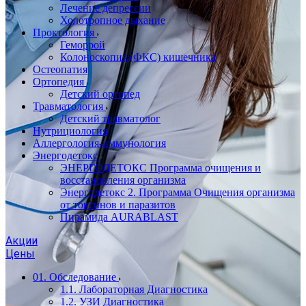
Лечение депрессии
Холотропное дыхание
Проктология
Геморрой
Колоноскопия (ФКС) кишечника
Остеопатия
Ортопедия
Детский ортопед
Травматология
Детский травматолог
Нутрициология
Аллергология-иммунология
Энергодетокс
ЭНЕРГОДЕТОКС Программа очищения и
восстановления организма
Энергодетокс 2. Программа Очищения организма
от токсинов и паразитов
Пирамида AURABLAST
Акции
Цены
01. Обследование
1.1. Лабораторная Диагностика
1.2. УЗИ Диагностика