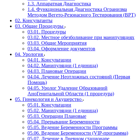
1.3. Аппаратная Диагностика
1.4. Функциональная Диагностика Огранизма
Методом Вегето-Резонасного Тестирования (ВРТ)
02. Консультанты
03. Общие Процедуры
03.01. Процедуры
03.02. Местное обезболивание при манипуляциях
03.03. Общие Мероприятия
03.04. Оформление документов
04. Урология
04.01. Консультации
04.02. Манипуляции (1 единица)
04.03. Плановые Операции
04.04. Лечение Неотложных состояний (Первая
Помощь)
04.05. Уролог Удаление Образований
АноГенитальной Области (1 процедура)
05. Гинекология и Акушерство
05.01. Консультации
05.02. Манипуляции (1 единица)
05.03. Операции Плановые
05.04. Прерывание Беременности
05.05. Ведение Беременности Программы
05.06. Ведение Беременности (VIP-программа)
05.07. Лечение в Дневном стационаре