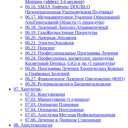
Морщин (эффект 3-6 месяцев)
06.16. SMAS Лифтинг DOUBLO
(Безоперационная Ультразвуковая Подтяжка)
06.17. Медикаментозное Удаление Образований
АноГенитальной Области (1 процедура)
06.18. Лазерный Липолиз Атравматичный
06.19. ГазоЖидкостнные Процедуры
06.20. Лазерная Эпиляция
06.21. ЭлектроЭпиляция
06.22. Пирсинг
06.23. Профессиональные Программы Лечения
06.24. Профессионал. косметолог. процедуры
Косметикой Dermica, GiGi и др. (1 процедура)
06.26. Программы Лечения Хронических Кожных
и Грибковых Болезней
06.27. Фракционное Лазерное Омоложение (ФЛО)
06.28. Редермализация и Биоревитализация
07. Хирургия
07.01. Консультации
07.02. Манипуляции (1 единица)
07.03. Операции Плановые
07.04. Операции Неотложные
07.05. Анестезия Местная Инфильтрационная
07.06. Лечение в Дневном Стационаре
08. Анестезиология