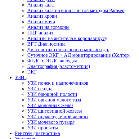
Анализ кала
Анализ кала на яйца глистов методом Parasep
Анализ крови
Анализ мочи
Анализ на гормоны
ПЦР анализ
Анализы на антитела к коронавирусу
ВРТ Диагностика
Диагностика онкологии и многого др.
Суточное ЭКГ + АД мониторирование (Холтер)
ФГДС и ЭГДС желудка
Эластография (эластометрия)
ЭКГ
УЗИ
УЗИ почек и надпочечников
УЗИ сердца
УЗИ брюшной полости
УЗИ органов малого таза
УЗИ молочных желез
УЗИ щитовидной железы
УЗИ поджелудочной железы
УЗИ мочевого пузыря
УЗИ простаты
Рентген диагностика
Урология