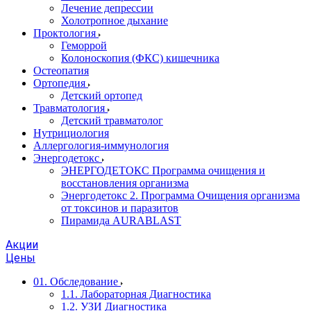
Лечение депрессии
Холотропное дыхание
Проктология
Геморрой
Колоноскопия (ФКС) кишечника
Остеопатия
Ортопедия
Детский ортопед
Травматология
Детский травматолог
Нутрициология
Аллергология-иммунология
Энергодетокс
ЭНЕРГОДЕТОКС Программа очищения и
восстановления организма
Энергодетокс 2. Программа Очищения организма
от токсинов и паразитов
Пирамида AURABLAST
Акции
Цены
01. Обследование
1.1. Лабораторная Диагностика
1.2. УЗИ Диагностика