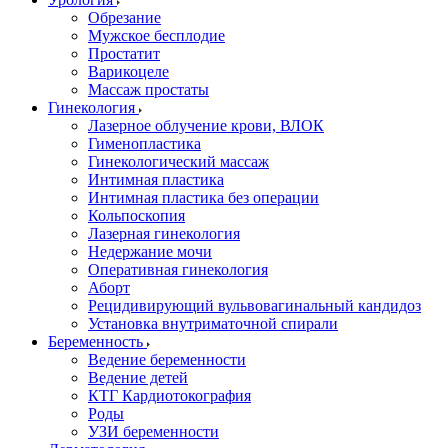
Обрезание
Мужское бесплодие
Простатит
Варикоцеле
Массаж простаты
Гинекология
Лазерное облучение крови, ВЛОК
Гименопластика
Гинекологический массаж
Интимная пластика
Интимная пластика без операции
Кольпоскопия
Лазерная гинекология
Недержание мочи
Оперативная гинекология
Аборт
Рецидивирующий вульвовагинальный кандидоз
Установка внутриматочной спирали
Беременность
Ведение беременности
Ведение детей
КТГ Кардиотокография
Роды
УЗИ беременности