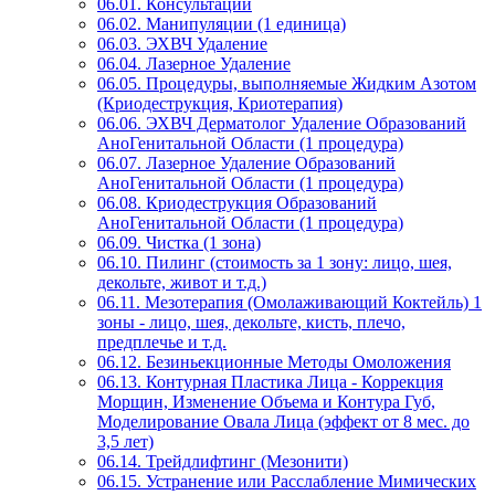
06.01. Консультации
06.02. Манипуляции (1 единица)
06.03. ЭХВЧ Удаление
06.04. Лазерное Удаление
06.05. Процедуры, выполняемые Жидким Азотом
(Криодеструкция, Криотерапия)
06.06. ЭХВЧ Дерматолог Удаление Образований
АноГенитальной Области (1 процедура)
06.07. Лазерное Удаление Образований
АноГенитальной Области (1 процедура)
06.08. Криодеструкция Образований
АноГенитальной Области (1 процедура)
06.09. Чистка (1 зона)
06.10. Пилинг (стоимость за 1 зону: лицо, шея,
декольте, живот и т.д.)
06.11. Мезотерапия (Омолаживающий Коктейль) 1
зоны - лицо, шея, декольте, кисть, плечо,
предплечье и т.д.
06.12. Безиньекционные Методы Омоложения
06.13. Контурная Пластика Лица - Коррекция
Морщин, Изменение Объема и Контура Губ,
Моделирование Овала Лица (эффект от 8 мес. до
3,5 лет)
06.14. Трейдлифтинг (Мезонити)
06.15. Устранение или Расслабление Мимических