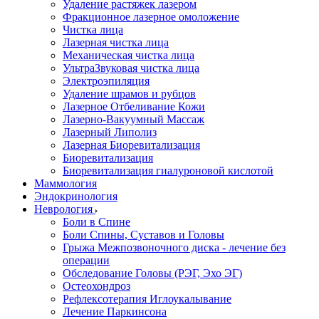
Удаление растяжек лазером
Фракционное лазерное омоложение
Чистка лица
Лазерная чистка лица
Механическая чистка лица
УльтраЗвуковая чистка лица
Электроэпиляция
Удаление шрамов и рубцов
Лазерное Отбеливание Кожи
Лазерно-Вакуумный Массаж
Лазерный Липолиз
Лазерная Биоревитализация
Биоревитализация
Биоревитализация гиалуроновой кислотой
Маммология
Эндокринология
Неврология
Боли в Cпине
Боли Спины, Суставов и Головы
Грыжа Межпозвоночного диска - лечение без
операции
Обследование Головы (РЭГ, Эхо ЭГ)
Остеохондроз
Рефлексотерапия Иглоукалывание
Лечение Паркинсона