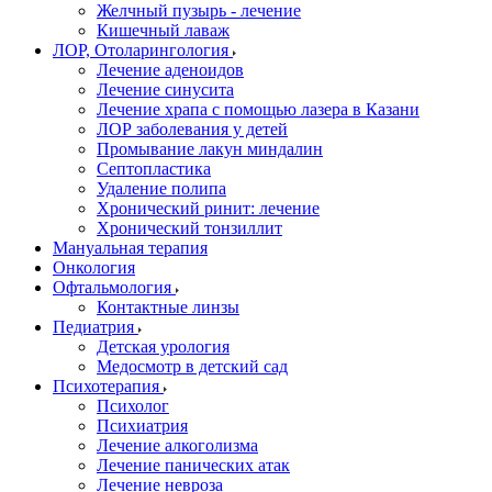
Желчный пузырь - лечение
Кишечный лаваж
ЛОР, Отоларингология
Лечение аденоидов
Лечение синусита
Лечение храпа с помощью лазера в Казани
ЛОР заболевания у детей
Промывание лакун миндалин
Септопластика
Удаление полипа
Хронический ринит: лечение
Хронический тонзиллит
Мануальная терапия
Онкология
Офтальмология
Контактные линзы
Педиатрия
Детская урология
Медосмотр в детский сад
Психотерапия
Психолог
Психиатрия
Лечение алкоголизма
Лечение панических атак
Лечение невроза