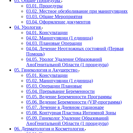
03. Общие Процедуры
03.01. Процедуры
03.02. Местное обезболивание при манипуляциях
03.03. Общие Мероприятия
03.04. Оформление документов
04. Урология
04.01. Консультации
04.02. Манипуляции (1 единица)
04.03. Плановые Операции
04.04. Лечение Неотложных состояний (Первая
Помощь)
04.05. Уролог Удаление Образований
АноГенитальной Области (1 процедура)
05. Гинекология и Акушерство
05.01. Консультации
05.02. Манипуляции (1 единица)
05.03. Операции Плановые
05.04. Прерывание Беременности
05.05. Ведение Беременности Программы
05.06. Ведение Беременности (VIP-программа)
05.07. Лечение в Дневном стационаре
05.08. Контурная Пластика Интимной Зоны
05.09. Гинеколог Удаление Образований
АноГенитальной Области (1 процедура)
06. Дерматология и Косметология