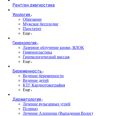
Рентген диагностика
Урология
Обрезание
Мужское бесплодие
Простатит
Еще
Гинекология
Лазерное облучение крови, ВЛОК
Гименопластика
Гинекологический массаж
Еще
Беременность
Ведение беременности
Ведение детей
КТГ Кардиотокография
Еще
Дерматология
Лечение вульгарных угрей
Псориаз
Лечение Алопеции (Выпадения Волос)