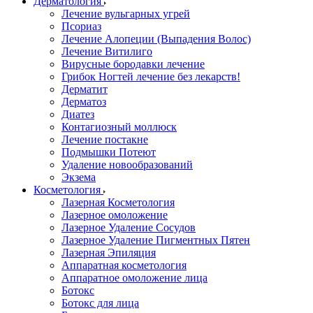
Дерматология
Лечение вульгарных угрей
Псориаз
Лечение Алопеции (Выпадения Волос)
Лечение Витилиго
Вирусные бородавки лечение
Грибок Ногтей лечение без лекарств!
Дерматит
Дерматоз
Диатез
Контагиозный моллюск
Лечение постакне
Подмышки Потеют
Удаление новообразований
Экзема
Косметология
Лазерная Косметология
Лазерное омоложение
Лазерное Удаление Сосудов
Лазерное Удаление Пигментных Пятен
Лазерная Эпиляция
Аппаратная косметология
Аппаратное омоложение лица
Ботокс
Ботокс для лица