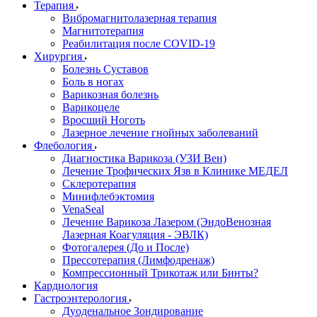
Терапия
Вибромагнитолазерная терапия
Магнитотерапия
Реабилитация после COVID-19
Хирургия
Болезнь Суставов
Боль в ногах
Варикозная болезнь
Варикоцеле
Вросший Ноготь
Лазерное лечение гнойных заболеваний
Флебология
Диагностика Варикоза (УЗИ Вен)
Лечение Трофических Язв в Клинике МЕДЕЛ
Склеротерапия
Минифлебэктомия
VenaSeal
Лечение Варикоза Лазером (ЭндоВенозная
Лазерная Коагуляция - ЭВЛК)
Фотогалерея (До и После)
Прессотерапия (Лимфодренаж)
Компрессионный Трикотаж или Бинты?
Кардиология
Гастроэнтерология
Дуоденальное Зондирование