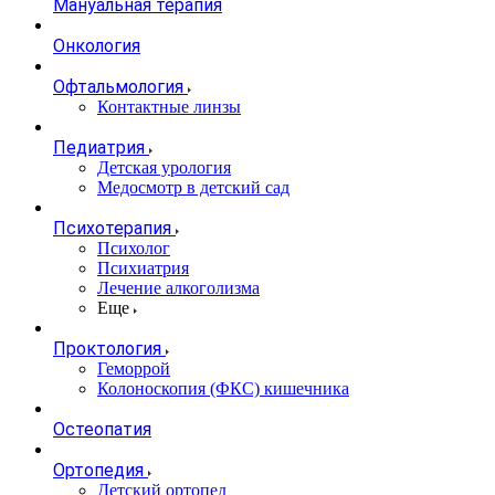
Мануальная терапия
Онкология
Офтальмология
Контактные линзы
Педиатрия
Детская урология
Медосмотр в детский сад
Психотерапия
Психолог
Психиатрия
Лечение алкоголизма
Еще
Проктология
Геморрой
Колоноскопия (ФКС) кишечника
Остеопатия
Ортопедия
Детский ортопед