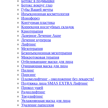
Ботокс в подмышки
Ботокс вокруг глаз
Губы Вашей мечты
Инъекционная косметология
Ионофорез
Контурная пластика
Коррекция носогубных складок
Криотерапия
Лазерное Лечение Акне
Лечение купероза
Лифтинг
Мезотерапия
Безинъекционная мезотерапия
Микротоковая терапия
Отбеливающие маски для лица
Очищающая маска для лица
Пилинг
Пирсинг
Плазмолифтинг - омоложение без лекарств!
Подтяжка лица SMAS EXTRA Лифтинг
Прокол ушей
Радиолифтинг
Тредлифтинг
Увлажняющая маска для лица
Удаление папиллом