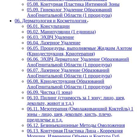
05.08. Контурная Пластика Интимной Зоны
05.09. Гинеколог Удаление Образований
АноГенитальной Области (1 процедура)
06. Дерматология и Косметология
06.01. Консультации
06.02. Манипуляции (1 единица)
06.03. ЭХВЧ Удаление
06.04. Лазерное Удаление
06.05. Процедуры, выполняемые Жидким Азотом
(Криодеструкция, Криотерапия)
06.06. ЭХВЧ Дерматолог Удаление Образований
АноГенитальной Области (1 процедура)
06.07. Лазерное Удаление Образований
АноГенитальной Области (1 процедура)
06.08. Криодеструкция Образований
АноГенитальной Области (1 процедура)
06.09. Чистка (1 зона)
06.10. Пилинг (стоимость за 1 зону: лицо, шея,
декольте, живот и т.д.)
06.11. Мезотерапия (Омолаживающий Коктейль) 1
зоны - лицо, шея, декольте, кисть, плечо,
предплечье и т.д.
06.12. Безиньекционные Методы Омоложения
06.13. Контурная Пластика Лица - Коррекция
Морщин, Изменение Объема и Контура Губ,