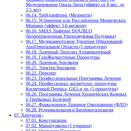
Моделирование Овала Лица (эффект от 8 мес. до
3,5 лет)
06.14. Трейдлифтинг (Мезонити)
06.15. Устранение или Расслабление Мимических
Морщин (эффект 3-6 месяцев)
06.16. SMAS Лифтинг DOUBLO
(Безоперационная Ультразвуковая Подтяжка)
06.17. Медикаментозное Удаление Образований
АноГенитальной Области (1 процедура)
06.18. Лазерный Липолиз Атравматичный
06.19. ГазоЖидкостнные Процедуры
06.20. Лазерная Эпиляция
06.21. ЭлектроЭпиляция
06.22. Пирсинг
06.23. Профессиональные Программы Лечения
06.24. Профессионал. косметолог. процедуры
Косметикой Dermica, GiGi и др. (1 процедура)
06.26. Программы Лечения Хронических Кожных
и Грибковых Болезней
06.27. Фракционное Лазерное Омоложение (ФЛО)
06.28. Редермализация и Биоревитализация
07. Хирургия
07.01. Консультации
07.02. Манипуляции (1 единица)
07.03. Операции Плановые