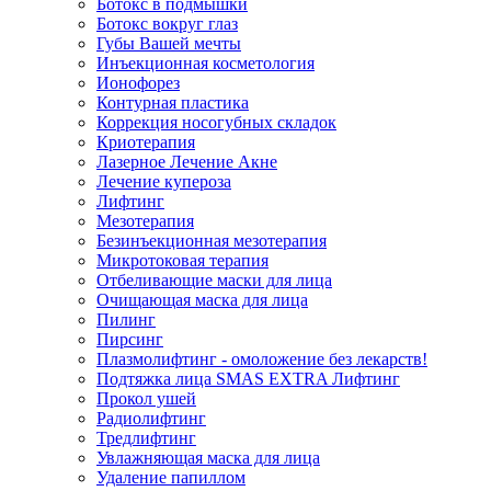
Ботокс в подмышки
Ботокс вокруг глаз
Губы Вашей мечты
Инъекционная косметология
Ионофорез
Контурная пластика
Коррекция носогубных складок
Криотерапия
Лазерное Лечение Акне
Лечение купероза
Лифтинг
Мезотерапия
Безинъекционная мезотерапия
Микротоковая терапия
Отбеливающие маски для лица
Очищающая маска для лица
Пилинг
Пирсинг
Плазмолифтинг - омоложение без лекарств!
Подтяжка лица SMAS EXTRA Лифтинг
Прокол ушей
Радиолифтинг
Тредлифтинг
Увлажняющая маска для лица
Удаление папиллом