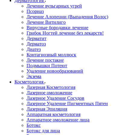
Дерматология
Лечение вульгарных угрей
Псориаз
Лечение Алопеции (Выпадения Волос)
Лечение Витилиго
Вирусные бородавки лечение
Грибок Ногтей лечение без лекарств!
Дерматит
Дерматоз
Диатез
Контагиозный моллюск
Лечение постакне
Подмышки Потеют
Удаление новообразований
Экзема
Косметология
Лазерная Косметология
Лазерное омоложение
Лазерное Удаление Сосудов
Лазерное Удаление Пигментных Пятен
Лазерная Эпиляция
Аппаратная косметология
Аппаратное омоложение лица
Ботокс
Ботокс для лица