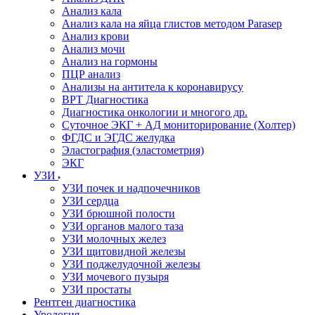
Анализ кала
Анализ кала на яйца глистов методом Parasep
Анализ крови
Анализ мочи
Анализ на гормоны
ПЦР анализ
Анализы на антитела к коронавирусу
ВРТ Диагностика
Диагностика онкологии и многого др.
Суточное ЭКГ + АД мониторирование (Холтер)
ФГДС и ЭГДС желудка
Эластография (эластометрия)
ЭКГ
УЗИ
УЗИ почек и надпочечников
УЗИ сердца
УЗИ брюшной полости
УЗИ органов малого таза
УЗИ молочных желез
УЗИ щитовидной железы
УЗИ поджелудочной железы
УЗИ мочевого пузыря
УЗИ простаты
Рентген диагностика
Урология