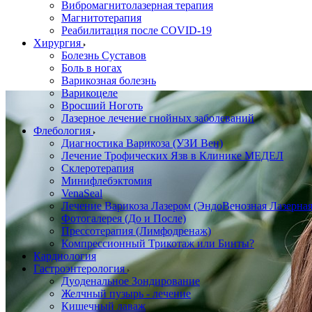
Вибромагнитолазерная терапия
Магнитотерапия
Реабилитация после COVID-19
Хирургия
Болезнь Суставов
Боль в ногах
Варикозная болезнь
Варикоцеле
Вросший Ноготь
Лазерное лечение гнойных заболеваний
Флебология
Диагностика Варикоза (УЗИ Вен)
Лечение Трофических Язв в Клинике МЕДЕЛ
Склеротерапия
Минифлебэктомия
VenaSeal
Лечение Варикоза Лазером (ЭндоВенозная Лазерная
Фотогалерея (До и После)
Прессотерапия (Лимфодренаж)
Компрессионный Трикотаж или Бинты?
Кардиология
Гастроэнтерология
Дуоденальное Зондирование
Желчный пузырь - лечение
Кишечный лаваж