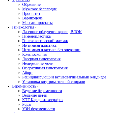
Обрезание
Мужское бесплодие
Простатит
Варикоцеле
Массаж простаты
Гинекология
Лазерное облучение крови, ВЛОК
Гименопластика
Гинекологический массаж
Интимная пластика
Интимная пластика без операции
Кольпоскопия
Лазерная гинекология
Недержание мочи
Оперативная гинекология
Аборт
Рецидивирующий вульвовагинальный кандидоз
Установка внутриматочной спирали
Беременность
Ведение беременности
Ведение детей
КТГ Кардиотокография
Роды
УЗИ беременности