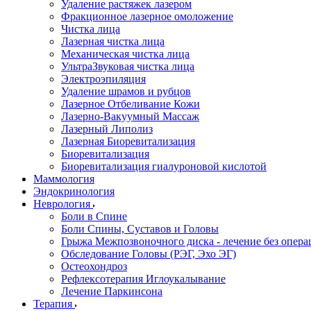
Удаление растяжек лазером
Фракционное лазерное омоложение
Чистка лица
Лазерная чистка лица
Механическая чистка лица
УльтраЗвуковая чистка лица
Электроэпиляция
Удаление шрамов и рубцов
Лазерное Отбеливание Кожи
Лазерно-Вакуумный Массаж
Лазерный Липолиз
Лазерная Биоревитализация
Биоревитализация
Биоревитализация гиалуроновой кислотой
Маммология
Эндокринология
Неврология
Боли в Cпине
Боли Спины, Суставов и Головы
Грыжа Межпозвоночного диска - лечение без опер
Обследование Головы (РЭГ, Эхо ЭГ)
Остеохондроз
Рефлексотерапия Иглоукалывание
Лечение Паркинсона
Терапия