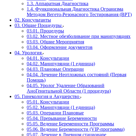
1.3. Аппаратная Диагностика
1.4. Функциональная Диагностика Огранизма
Методом Вегето-Резонасного Тестирования (ВРТ)
02. Консультанты
03. Общие Процедуры
03.01. Процедуры
03.02. Местное обезболивание при манипуляциях
03.03. Общие Мероприятия
03.04. Оформление документов
04. Урология
04.01. Консультации
04.02. Манипуляции (1 единица)
04.03. Плановые Операции
04.04. Лечение Неотложных состояний (Первая
Помощь)
04.05. Уролог Удаление Образований
АноГенитальной Области (1 процедура)
05. Гинекология и Акушерство
05.01. Консультации
05.02. Манипуляции (1 единица)
05.03. Операции Плановые
05.04. Прерывание Беременности
05.05. Ведение Беременности Программы
05.06. Ведение Беременности (VIP-программа)
05.07. Лечение в Дневном стационаре