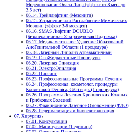
Моделирование Овала Лица (эффект от 8 мес. до
3,5 лет)
06.14. Трейдлифтинг (Мезонити)
06.15. Устранение или Расслабление Мимических
Морщин (эффект 3-6 месяцев)
06.16. SMAS Лифтинг DOUBLO
(Безоперационная Ультразвуковая Подтяжка)
06.17. Медикаментозное Удаление Образований
АноГенитальной Области (1 процедура)
06.18. Лазерный Липолиз Атравматичный
06.19. ГазоЖидкостнные Процедуры
06.20. Лазерная Эпиляция
06.21. ЭлектроЭпиляция
06.22. Пирсинг
06.23. Профессиональные Программы Лечения
06.24. Профессионал. косметолог. процедуры
Косметикой Dermica, GiGi и др. (1 процедура)
06.26. Программы Лечения Хронических Кожных
и Грибковых Болезней
06.27. Фракционное Лазерное Омоложение (ФЛО)
06.28. Редермализация и Биоревитализация
07. Хирургия
07.01. Консультации
07.02. Манипуляции (1 единица)
07.03. Операции Плановые