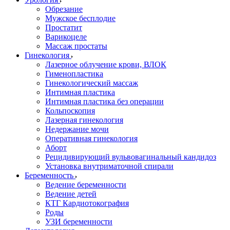
Обрезание
Мужское бесплодие
Простатит
Варикоцеле
Массаж простаты
Гинекология
Лазерное облучение крови, ВЛОК
Гименопластика
Гинекологический массаж
Интимная пластика
Интимная пластика без операции
Кольпоскопия
Лазерная гинекология
Недержание мочи
Оперативная гинекология
Аборт
Рецидивирующий вульвовагинальный кандидоз
Установка внутриматочной спирали
Беременность
Ведение беременности
Ведение детей
КТГ Кардиотокография
Роды
УЗИ беременности