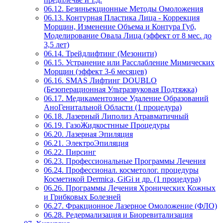
06.12. Безиньекционные Методы Омоложения
06.13. Контурная Пластика Лица - Коррекция
Морщин, Изменение Объема и Контура Губ,
Моделирование Овала Лица (эффект от 8 мес. до
3,5 лет)
06.14. Трейдлифтинг (Мезонити)
06.15. Устранение или Расслабление Мимических
Морщин (эффект 3-6 месяцев)
06.16. SMAS Лифтинг DOUBLO
(Безоперационная Ультразвуковая Подтяжка)
06.17. Медикаментозное Удаление Образований
АноГенитальной Области (1 процедура)
06.18. Лазерный Липолиз Атравматичный
06.19. ГазоЖидкостнные Процедуры
06.20. Лазерная Эпиляция
06.21. ЭлектроЭпиляция
06.22. Пирсинг
06.23. Профессиональные Программы Лечения
06.24. Профессионал. косметолог. процедуры
Косметикой Dermica, GiGi и др. (1 процедура)
06.26. Программы Лечения Хронических Кожных
и Грибковых Болезней
06.27. Фракционное Лазерное Омоложение (ФЛО)
06.28. Редермализация и Биоревитализация