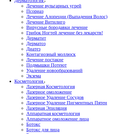
Дерматология
Лечение вульгарных угрей
Псориаз
Лечение Алопеции (Выпадения Волос)
Лечение Витилиго
Вирусные бородавки лечение
Грибок Ногтей лечение без лекарств!
Дерматит
Дерматоз
Диатез
Контагиозный моллюск
Лечение постакне
Подмышки Потеют
Удаление новообразований
Экзема
Косметология
Лазерная Косметология
Лазерное омоложение
Лазерное Удаление Сосудов
Лазерное Удаление Пигментных Пятен
Лазерная Эпиляция
Аппаратная косметология
Аппаратное омоложение лица
Ботокс
Ботокс для лица