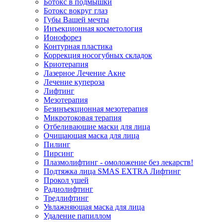
Ботокс в подмышки
Ботокс вокруг глаз
Губы Вашей мечты
Инъекционная косметология
Ионофорез
Контурная пластика
Коррекция носогубных складок
Криотерапия
Лазерное Лечение Акне
Лечение купероза
Лифтинг
Мезотерапия
Безинъекционная мезотерапия
Микротоковая терапия
Отбеливающие маски для лица
Очищающая маска для лица
Пилинг
Пирсинг
Плазмолифтинг - омоложение без лекарств!
Подтяжка лица SMAS EXTRA Лифтинг
Прокол ушей
Радиолифтинг
Тредлифтинг
Увлажняющая маска для лица
Удаление папиллом