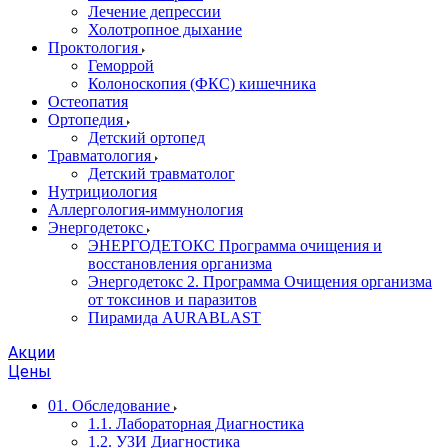
Лечение депрессии
Холотропное дыхание
Проктология
Геморрой
Колоноскопия (ФКС) кишечника
Остеопатия
Ортопедия
Детский ортопед
Травматология
Детский травматолог
Нутрициология
Аллергология-иммунология
Энергодетокс
ЭНЕРГОДЕТОКС Программа очищения и
восстановления организма
Энергодетокс 2. Программа Очищения организма
от токсинов и паразитов
Пирамида AURABLAST
Акции
Цены
01. Обследование
1.1. Лабораторная Диагностика
1.2. УЗИ Диагностика