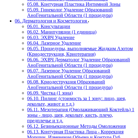
05.08. Контурная Пластика Интимной Зоны
05.09. Гинеколог Удаление Образований
АноГенитальной Области (1 процедура)
06. Дерматология и Косметология
06.01. Консультации
06.02. Манипуляции (1 единица)
06.03. ЭХВЧ Удаление
06.04. Лазерное Удаление
06.05. Процедуры, выполняемые Жидким Азотом
(Криодеструкция, Криотерапия)
06.06. ЭХВЧ Дерматолог Удаление Образований
АноГенитальной Области (1 процедура)
06.07. Лазерное Удаление Образований
АноГенитальной Области (1 процедура)
06.08. Криодеструкция Образований
АноГенитальной Области (1 процедура)
06.09. Чистка (1 зона)
06.10. Пилинг (стоимость за 1 зону: лицо, шея,
декольте, живот и т.д.)
06.11. Мезотерапия (Омолаживающий Коктейль) 1
зоны - лицо, шея, декольте, кисть, плечо,
предплечье и т.д.
06.12. Безиньекционные Методы Омоложения
06.13. Контурная Пластика Лица - Коррекция
Морщин, Изменение Объема и Контура Губ,