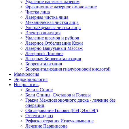
Удаление растяжек лазером
Фракционное лазерное омоложение
Чистка лица
Лазерная чистка лица
Механическая чистка лица
УльтраЗвуковая чистка лица
Электроэпиляция
Удаление шрамов и рубцов
Лазерное Отбеливание Кожи
Лазерно-Вакуумный Массаж
Лазерный Липолиз
Лазерная Биоревитализация
Биоревитализация
Биоревитализация гиалуроновой кислотой
Маммология
Эндокринология
Неврология
Боли в Cпине
Боли Спины, Суставов и Головы
Грыжа Межпозвоночного диска - лечение без
операции
Обследование Головы (РЭГ, Эхо ЭГ)
Остеохондроз
Рефлексотерапия Иглоукалывание
Лечение Паркинсона