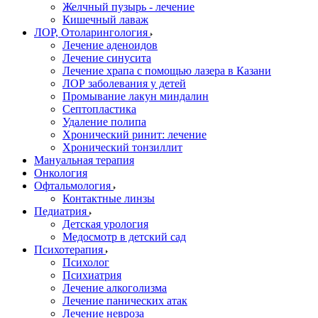
Желчный пузырь - лечение
Кишечный лаваж
ЛОР, Отоларингология
Лечение аденоидов
Лечение синусита
Лечение храпа с помощью лазера в Казани
ЛОР заболевания у детей
Промывание лакун миндалин
Септопластика
Удаление полипа
Хронический ринит: лечение
Хронический тонзиллит
Мануальная терапия
Онкология
Офтальмология
Контактные линзы
Педиатрия
Детская урология
Медосмотр в детский сад
Психотерапия
Психолог
Психиатрия
Лечение алкоголизма
Лечение панических атак
Лечение невроза