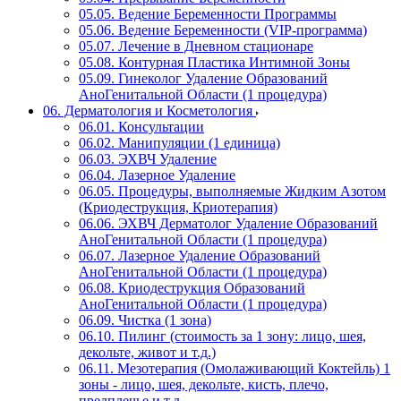
05.05. Ведение Беременности Программы
05.06. Ведение Беременности (VIP-программа)
05.07. Лечение в Дневном стационаре
05.08. Контурная Пластика Интимной Зоны
05.09. Гинеколог Удаление Образований
АноГенитальной Области (1 процедура)
06. Дерматология и Косметология
06.01. Консультации
06.02. Манипуляции (1 единица)
06.03. ЭХВЧ Удаление
06.04. Лазерное Удаление
06.05. Процедуры, выполняемые Жидким Азотом
(Криодеструкция, Криотерапия)
06.06. ЭХВЧ Дерматолог Удаление Образований
АноГенитальной Области (1 процедура)
06.07. Лазерное Удаление Образований
АноГенитальной Области (1 процедура)
06.08. Криодеструкция Образований
АноГенитальной Области (1 процедура)
06.09. Чистка (1 зона)
06.10. Пилинг (стоимость за 1 зону: лицо, шея,
декольте, живот и т.д.)
06.11. Мезотерапия (Омолаживающий Коктейль) 1
зоны - лицо, шея, декольте, кисть, плечо,
предплечье и т.д.