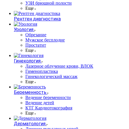
УЗИ брюшной полости
Еще
Рентген диагностика
Урология
Обрезание
Мужское бесплодие
Простатит
Еще
Гинекология
Лазерное облучение крови, ВЛОК
Гименопластика
Гинекологический массаж
Еще
Беременность
Ведение беременности
Ведение детей
КТГ Кардиотокография
Еще
Дерматология
Лечение вульгарных угрей