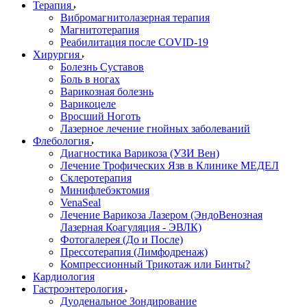
Терапия
Вибромагнитолазерная терапия
Магнитотерапия
Реабилитация после COVID-19
Хирургия
Болезнь Суставов
Боль в ногах
Варикозная болезнь
Варикоцеле
Вросший Ноготь
Лазерное лечение гнойных заболеваний
Флебология
Диагностика Варикоза (УЗИ Вен)
Лечение Трофических Язв в Клинике МЕДЕЛ
Склеротерапия
Минифлебэктомия
VenaSeal
Лечение Варикоза Лазером (ЭндоВенозная
Лазерная Коагуляция - ЭВЛК)
Фотогалерея (До и После)
Прессотерапия (Лимфодренаж)
Компрессионный Трикотаж или Бинты?
Кардиология
Гастроэнтерология
Дуоденальное Зондирование