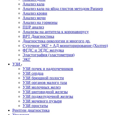
Анализ кала
Анализ кала на яйца глистов методом Parasep
Анализ крови
Анализ мочи
Анализ на гормоны
ПЦР анализ
Анализы на антитела к коронавирусу
ВРТ Диагностика
Диагностика онкологии и многого др.
Суточное ЭКГ + АД мониторирование (Холтер)
ФГДС и ЭГДС желудка
Эластография (эластометрия)
ЭКГ
УЗИ
УЗИ почек и надпочечников
УЗИ сердца
УЗИ брюшной полости
УЗИ органов малого таза
УЗИ молочных желез
УЗИ щитовидной железы
УЗИ поджелудочной железы
УЗИ мочевого пузыря
УЗИ простаты
Рентген диагностика
Урология