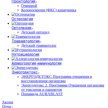
Проктология
Геморрой
Колоноскопия (ФКС) кишечника
Остеопатия
Ортопедия
Детский ортопед
Травматология
Детский травматолог
Нутрициология
Аллергология-иммунология
Энергодетокс
ЭНЕРГОДЕТОКС Программа очищения и
восстановления организма
Энергодетокс 2. Программа Очищения организма
от токсинов и паразитов
Пирамида AURABLAST
Акции
Цены