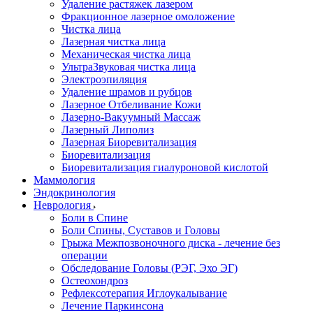
Удаление растяжек лазером
Фракционное лазерное омоложение
Чистка лица
Лазерная чистка лица
Механическая чистка лица
УльтраЗвуковая чистка лица
Электроэпиляция
Удаление шрамов и рубцов
Лазерное Отбеливание Кожи
Лазерно-Вакуумный Массаж
Лазерный Липолиз
Лазерная Биоревитализация
Биоревитализация
Биоревитализация гиалуроновой кислотой
Маммология
Эндокринология
Неврология
Боли в Cпине
Боли Спины, Суставов и Головы
Грыжа Межпозвоночного диска - лечение без
операции
Обследование Головы (РЭГ, Эхо ЭГ)
Остеохондроз
Рефлексотерапия Иглоукалывание
Лечение Паркинсона