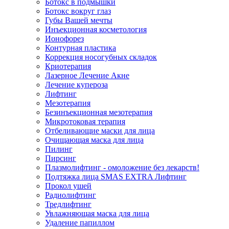
Ботокс в подмышки
Ботокс вокруг глаз
Губы Вашей мечты
Инъекционная косметология
Ионофорез
Контурная пластика
Коррекция носогубных складок
Криотерапия
Лазерное Лечение Акне
Лечение купероза
Лифтинг
Мезотерапия
Безинъекционная мезотерапия
Микротоковая терапия
Отбеливающие маски для лица
Очищающая маска для лица
Пилинг
Пирсинг
Плазмолифтинг - омоложение без лекарств!
Подтяжка лица SMAS EXTRA Лифтинг
Прокол ушей
Радиолифтинг
Тредлифтинг
Увлажняющая маска для лица
Удаление папиллом