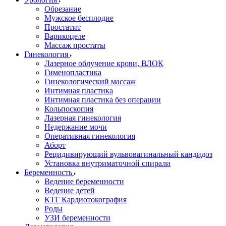
Обрезание
Мужское бесплодие
Простатит
Варикоцеле
Массаж простаты
Гинекология
Лазерное облучение крови, ВЛОК
Гименопластика
Гинекологический массаж
Интимная пластика
Интимная пластика без операции
Кольпоскопия
Лазерная гинекология
Недержание мочи
Оперативная гинекология
Аборт
Рецидивирующий вульвовагинальный кандидоз
Установка внутриматочной спирали
Беременность
Ведение беременности
Ведение детей
КТГ Кардиотокография
Роды
УЗИ беременности