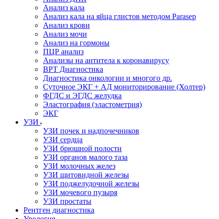
Анализ кала
Анализ кала на яйца глистов методом Parasep
Анализ крови
Анализ мочи
Анализ на гормоны
ПЦР анализ
Анализы на антитела к коронавирусу
ВРТ Диагностика
Диагностика онкологии и многого др.
Суточное ЭКГ + АД мониторирование (Холтер)
ФГДС и ЭГДС желудка
Эластография (эластометрия)
ЭКГ
УЗИ
УЗИ почек и надпочечников
УЗИ сердца
УЗИ брюшной полости
УЗИ органов малого таза
УЗИ молочных желез
УЗИ щитовидной железы
УЗИ поджелудочной железы
УЗИ мочевого пузыря
УЗИ простаты
Рентген диагностика
Урология