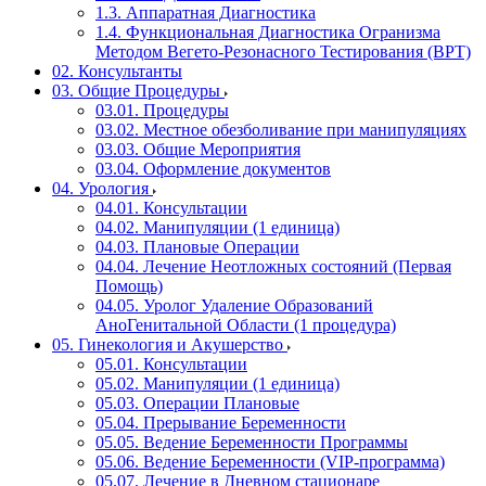
1.3. Аппаратная Диагностика
1.4. Функциональная Диагностика Огранизма
Методом Вегето-Резонасного Тестирования (ВРТ)
02. Консультанты
03. Общие Процедуры
03.01. Процедуры
03.02. Местное обезболивание при манипуляциях
03.03. Общие Мероприятия
03.04. Оформление документов
04. Урология
04.01. Консультации
04.02. Манипуляции (1 единица)
04.03. Плановые Операции
04.04. Лечение Неотложных состояний (Первая
Помощь)
04.05. Уролог Удаление Образований
АноГенитальной Области (1 процедура)
05. Гинекология и Акушерство
05.01. Консультации
05.02. Манипуляции (1 единица)
05.03. Операции Плановые
05.04. Прерывание Беременности
05.05. Ведение Беременности Программы
05.06. Ведение Беременности (VIP-программа)
05.07. Лечение в Дневном стационаре