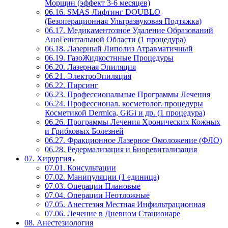
Морщин (эффект 3-6 месяцев)
06.16. SMAS Лифтинг DOUBLO
(Безоперационная Ультразвуковая Подтяжка)
06.17. Медикаментозное Удаление Образований
АноГенитальной Области (1 процедура)
06.18. Лазерный Липолиз Атравматичный
06.19. ГазоЖидкостнные Процедуры
06.20. Лазерная Эпиляция
06.21. ЭлектроЭпиляция
06.22. Пирсинг
06.23. Профессиональные Программы Лечения
06.24. Профессионал. косметолог. процедуры
Косметикой Dermica, GiGi и др. (1 процедура)
06.26. Программы Лечения Хронических Кожных
и Грибковых Болезней
06.27. Фракционное Лазерное Омоложение (ФЛО)
06.28. Редермализация и Биоревитализация
07. Хирургия
07.01. Консультации
07.02. Манипуляции (1 единица)
07.03. Операции Плановые
07.04. Операции Неотложные
07.05. Анестезия Местная Инфильтрационная
07.06. Лечение в Дневном Стационаре
08. Анестезиология