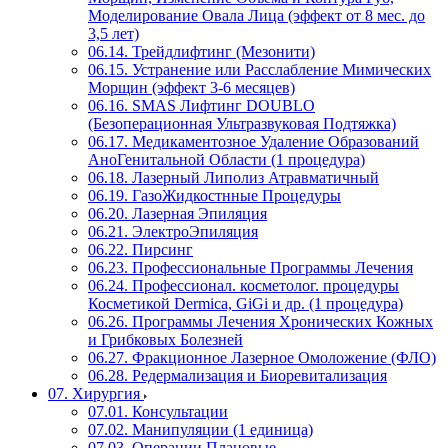
Моделирование Овала Лица (эффект от 8 мес. до
3,5 лет)
06.14. Трейдлифтинг (Мезонити)
06.15. Устранение или Расслабление Мимических
Морщин (эффект 3-6 месяцев)
06.16. SMAS Лифтинг DOUBLO
(Безоперационная Ультразвуковая Подтяжка)
06.17. Медикаментозное Удаление Образований
АноГенитальной Области (1 процедура)
06.18. Лазерный Липолиз Атравматичный
06.19. ГазоЖидкостнные Процедуры
06.20. Лазерная Эпиляция
06.21. ЭлектроЭпиляция
06.22. Пирсинг
06.23. Профессиональные Программы Лечения
06.24. Профессионал. косметолог. процедуры
Косметикой Dermica, GiGi и др. (1 процедура)
06.26. Программы Лечения Хронических Кожных
и Грибковых Болезней
06.27. Фракционное Лазерное Омоложение (ФЛО)
06.28. Редермализация и Биоревитализация
07. Хирургия
07.01. Консультации
07.02. Манипуляции (1 единица)
07.03. Операции Плановые