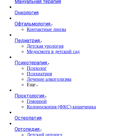
Мануальная терапия
Онкология
Офтальмология
Контактные линзы
Педиатрия
Детская урология
Медосмотр в детский сад
Психотерапия
Психолог
Психиатрия
Лечение алкоголизма
Еще
Проктология
Геморрой
Колоноскопия (ФКС) кишечника
Остеопатия
Ортопедия
Детский ортопед