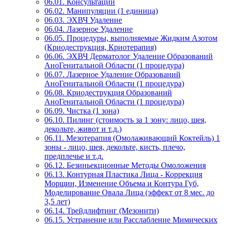
06.01. Консультации
06.02. Манипуляции (1 единица)
06.03. ЭХВЧ Удаление
06.04. Лазерное Удаление
06.05. Процедуры, выполняемые Жидким Азотом
(Криодеструкция, Криотерапия)
06.06. ЭХВЧ Дерматолог Удаление Образований
АноГенитальной Области (1 процедура)
06.07. Лазерное Удаление Образований
АноГенитальной Области (1 процедура)
06.08. Криодеструкция Образований
АноГенитальной Области (1 процедура)
06.09. Чистка (1 зона)
06.10. Пилинг (стоимость за 1 зону: лицо, шея,
декольте, живот и т.д.)
06.11. Мезотерапия (Омолаживающий Коктейль) 1
зоны - лицо, шея, декольте, кисть, плечо,
предплечье и т.д.
06.12. Безиньекционные Методы Омоложения
06.13. Контурная Пластика Лица - Коррекция
Морщин, Изменение Объема и Контура Губ,
Моделирование Овала Лица (эффект от 8 мес. до
3,5 лет)
06.14. Трейдлифтинг (Мезонити)
06.15. Устранение или Расслабление Мимических