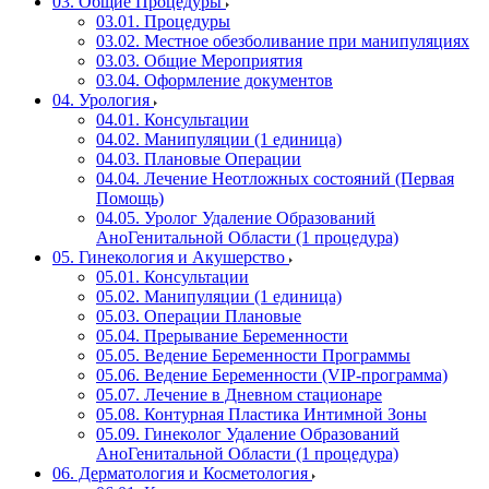
03. Общие Процедуры
03.01. Процедуры
03.02. Местное обезболивание при манипуляциях
03.03. Общие Мероприятия
03.04. Оформление документов
04. Урология
04.01. Консультации
04.02. Манипуляции (1 единица)
04.03. Плановые Операции
04.04. Лечение Неотложных состояний (Первая
Помощь)
04.05. Уролог Удаление Образований
АноГенитальной Области (1 процедура)
05. Гинекология и Акушерство
05.01. Консультации
05.02. Манипуляции (1 единица)
05.03. Операции Плановые
05.04. Прерывание Беременности
05.05. Ведение Беременности Программы
05.06. Ведение Беременности (VIP-программа)
05.07. Лечение в Дневном стационаре
05.08. Контурная Пластика Интимной Зоны
05.09. Гинеколог Удаление Образований
АноГенитальной Области (1 процедура)
06. Дерматология и Косметология