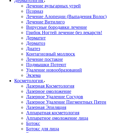
Дерматология
Лечение вульгарных угрей
Псориаз
Лечение Алопеции (Выпадения Волос)
Лечение Витилиго
Вирусные бородавки лечение
Грибок Ногтей лечение без лекарств!
Дерматит
Дерматоз
Диатез
Контагиозный моллюск
Лечение постакне
Подмышки Потеют
Удаление новообразований
Экзема
Косметология
Лазерная Косметология
Лазерное омоложение
Лазерное Удаление Сосудов
Лазерное Удаление Пигментных Пятен
Лазерная Эпиляция
Аппаратная косметология
Аппаратное омоложение лица
Ботокс
Ботокс для лица