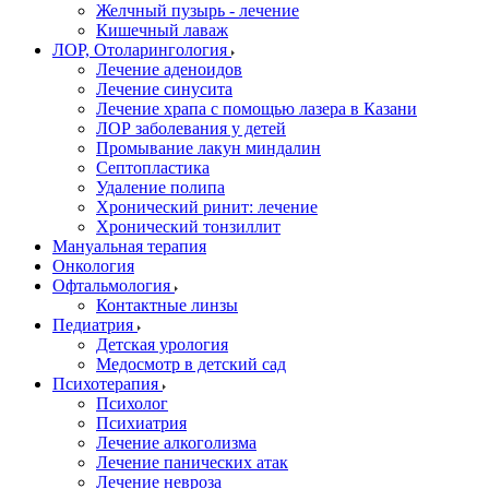
Желчный пузырь - лечение
Кишечный лаваж
ЛОР, Отоларингология
Лечение аденоидов
Лечение синусита
Лечение храпа с помощью лазера в Казани
ЛОР заболевания у детей
Промывание лакун миндалин
Септопластика
Удаление полипа
Хронический ринит: лечение
Хронический тонзиллит
Мануальная терапия
Онкология
Офтальмология
Контактные линзы
Педиатрия
Детская урология
Медосмотр в детский сад
Психотерапия
Психолог
Психиатрия
Лечение алкоголизма
Лечение панических атак
Лечение невроза