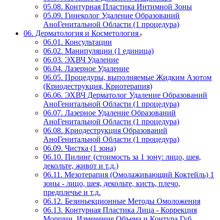
05.08. Контурная Пластика Интимной Зоны
05.09. Гинеколог Удаление Образований
АноГенитальной Области (1 процедура)
06. Дерматология и Косметология
06.01. Консультации
06.02. Манипуляции (1 единица)
06.03. ЭХВЧ Удаление
06.04. Лазерное Удаление
06.05. Процедуры, выполняемые Жидким Азотом
(Криодеструкция, Криотерапия)
06.06. ЭХВЧ Дерматолог Удаление Образований
АноГенитальной Области (1 процедура)
06.07. Лазерное Удаление Образований
АноГенитальной Области (1 процедура)
06.08. Криодеструкция Образований
АноГенитальной Области (1 процедура)
06.09. Чистка (1 зона)
06.10. Пилинг (стоимость за 1 зону: лицо, шея,
декольте, живот и т.д.)
06.11. Мезотерапия (Омолаживающий Коктейль) 1
зоны - лицо, шея, декольте, кисть, плечо,
предплечье и т.д.
06.12. Безиньекционные Методы Омоложения
06.13. Контурная Пластика Лица - Коррекция
Морщин, Изменение Объема и Контура Губ,