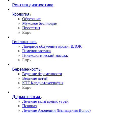
Рентген диагностика
Урология
Обрезание
Мужское бесплодие
Простатит
Еще
Гинекология
Лазерное облучение крови, ВЛОК
Гименопластика
Гинекологический массаж
Еще
Беременность
Ведение беременности
Ведение детей
КТГ Кардиотокография
Еще
Дерматология
Лечение вульгарных угрей
Псориаз
Лечение Алопеции (Выпадения Волос)