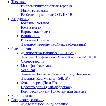
Терапия
Вибромагнитолазерная терапия
Магнитотерапия
Реабилитация после COVID-19
Хирургия
Болезнь Суставов
Боль в ногах
Варикозная болезнь
Варикоцеле
Вросший Ноготь
Лазерное лечение гнойных заболеваний
Флебология
Диагностика Варикоза (УЗИ Вен)
Лечение Трофических Язв в Клинике МЕДЕЛ
Склеротерапия
Минифлебэктомия
VenaSeal
Лечение Варикоза Лазером (ЭндоВенозная
Лазерная Коагуляция - ЭВЛК)
Фотогалерея (До и После)
Прессотерапия (Лимфодренаж)
Компрессионный Трикотаж или Бинты?
Кардиология
Гастроэнтерология
Дуоденальное Зондирование