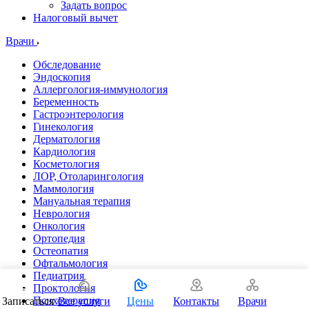
Задать вопрос
Налоговый вычет
Врачи
Обследование
Эндоскопия
Аллергология-иммунология
Беременность
Гастроэнтерология
Гинекология
Дерматология
Кардиология
Косметология
ЛОР, Отоларингология
Маммология
Мануальная терапия
Неврология
Онкология
Ортопедия
Остеопатия
Офтальмология
Педиатрия
Проктология
Психотерапия
Записаться
Все услуги
Цены
Контакты
Врачи