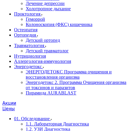
Лечение депрессии
Холотропное дыхание
Проктология
Геморрой
Колоноскопия (ФКС) кишечника
Остеопатия
Ортопедия
Детский ортопед
Травматология
Детский травматолог
Нутрициология
Аллергология-иммунология
Энергодетокс
ЭНЕРГОДЕТОКС Программа очищения и
восстановления организма
Энергодетокс 2. Программа Очищения организма
от токсинов и паразитов
Пирамида AURABLAST
Акции
Цены
01. Обследование
1.1. Лабораторная Диагностика
1.2. УЗИ Диагностика